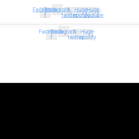
Facebook-
Instagram
X-
Huge-
Huge-
f
twitter
spotify
youtube
Facebook-
Instagram
X-
Huge-
f
twitter
spotify