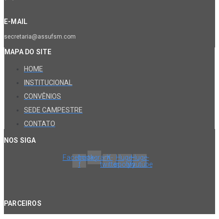
E-MAIL
secretaria@assufsm.com
MAPA DO SITE
HOME
INSTITUCIONAL
CONVÊNIOS
SEDE CAMPESTRE
CONTATO
NOS SIGA
Facebook-
Instagram
X-
Huge-
Huge-
f
twitter
spotify
youtube
PARCEIROS