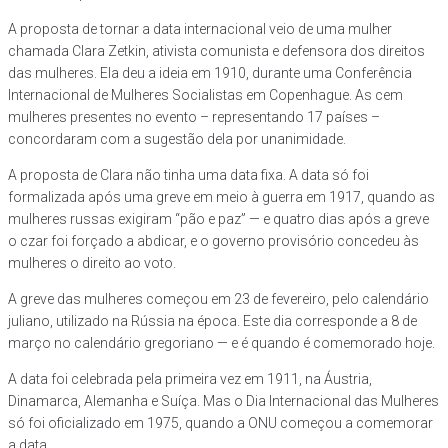
A proposta de tornar a data internacional veio de uma mulher
chamada Clara Zetkin, ativista comunista e defensora dos direitos
das mulheres. Ela deu a ideia em 1910, durante uma Conferência
Internacional de Mulheres Socialistas em Copenhague. As cem
mulheres presentes no evento – representando 17 países –
concordaram com a sugestão dela por unanimidade.
A proposta de Clara não tinha uma data fixa. A data só foi
formalizada após uma greve em meio à guerra em 1917, quando as
mulheres russas exigiram “pão e paz” — e quatro dias após a greve
o czar foi forçado a abdicar, e o governo provisório concedeu às
mulheres o direito ao voto.
A greve das mulheres começou em 23 de fevereiro, pelo calendário
juliano, utilizado na Rússia na época. Este dia corresponde a 8 de
março no calendário gregoriano — e é quando é comemorado hoje.
A data foi celebrada pela primeira vez em 1911, na Áustria,
Dinamarca, Alemanha e Suíça. Mas o Dia Internacional das Mulheres
só foi oficializado em 1975, quando a ONU começou a comemorar
a data.