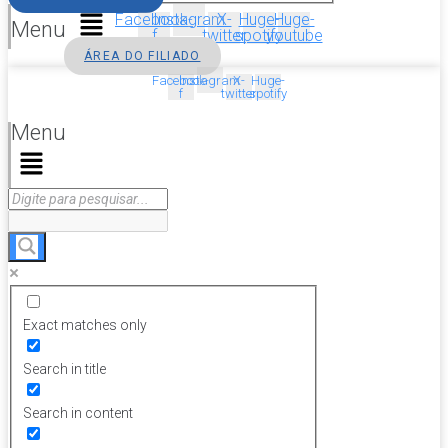
Facebook-
Instagram
X-
Huge-
Huge-
Menu
f
twitter
spotify
youtube
ÁREA DO FILIADO
Facebook-
Instagram
X-
Huge-
f
twitter
spotify
Menu
Exact matches only
Search in title
Search in content