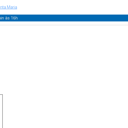
nta Maria
min
às 16h