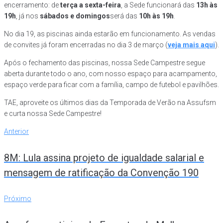
encerramento: de
terça a sexta-feira
, a Sede funcionará das
13h às
19h
, já nos
sábados e domingos
será das
10h às 19h
.
No dia 19, as piscinas ainda estarão em funcionamento. As vendas
de convites já foram encerradas no dia 3 de março (
veja mais aqui
).
Após o fechamento das piscinas, nossa Sede Campestre segue
aberta durante todo o ano, com nosso espaço para acampamento,
espaço verde para ficar com a família, campo de futebol e pavilhões.
TAE, aproveite os últimos dias da Temporada de Verão na Assufsm
e curta nossa Sede Campestre!
Navegação
Anterior
Anterior
de
8M: Lula assina projeto de igualdade salarial e
Post
mensagem de ratificação da Convenção 190
Próximo
Próximo