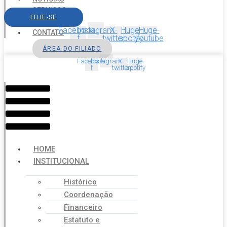
SERVIÇOS
FILIE-SE
AGENDA
Facebook-
Instagram
X-
Huge-
Huge-
CONTATO
f
twitter
spotify
youtube
ÁREA DO FILIADO
Facebook-
Instagram
X-
Huge-
f
twitter
spotify
Menu
HOME
INSTITUCIONAL
Histórico
Coordenação
Financeiro
Estatuto e