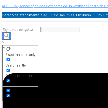
ASSUFSM | Associação dos Servidores da Universidade Federal de Sa
Horário de atendimento:
Seg – Sex: Das 7h às 11h30min – 12h30
Menu
Exact matches only
Search in title
Search in content