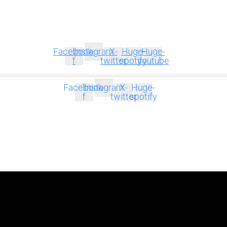
Facebook-
Instagram
X-
Huge-
Huge-
f
twitter
spotify
youtube
Facebook-
Instagram
X-
Huge-
f
twitter
spotify