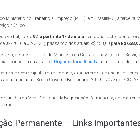
de do Ministério do Trabalho e Emprego (MTE), em Brasília-DF, a tercei
viço público.
do verbal, foi de
9% a partir de 1º de maio
deste ano. Outro ponto foi 
 de 02/2016 a 02/2023), passando dos atuais R$ 458,00 para
R$ 658,0
s e Relações de Trabalho do Ministério da Gestão e Inovação em Servi
ciar, por conta da atual
Lei Orçamentária Anual
ainda ser fruto de elab
carreiras sem reajustes há sete anos, expuseram suas angústias, princ
estão acumuladas. Só no Governo Bolsonaro (2019 a 2022), o PCCTAE t
 de reuniões da Mesa Nacional de Negociação Permanente, onde as ent
overno.
ção Permanente – Links importantes