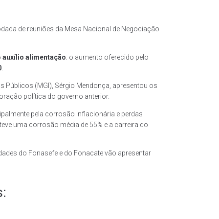
ra rodada de reuniões da Mesa Nacional de Negociação
o
auxílio alimentação
: o aumento oferecido pelo
0
.
ços Públicos (MGI), Sérgio Mendonça, apresentou os
oração política do governo anterior.
ipalmente pela corrosão inflacionária e perdas
eve uma corrosão média de 55% e a carreira do
idades do Fonasefe e do Fonacate vão apresentar
: