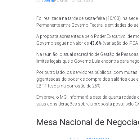
Em
Geral
Postou
13/03/2023
Foi realizada na tarde de sexta-feira (10/03), na se
Permanente entre Governo Federal e entidades do ser
A proposta apresentada pelo Poder Executivo, de mo
Governo segue no valor de
43,6%
(variação do IPCA
Na reunião, o atual secretário de Gestão de Pessoa
limites legais que o Governo Lula encontra para nego
Por outro lado, os servidores públicos, com muitas 
gigantescas do poder de compra dos salários que 
EBTT teve uma corrosão de 25%.
Em breve, o MGI informará a data da quarta rodada
suas considerações sobre a proposta posta pelo G
Mesa Nacional de Negocia