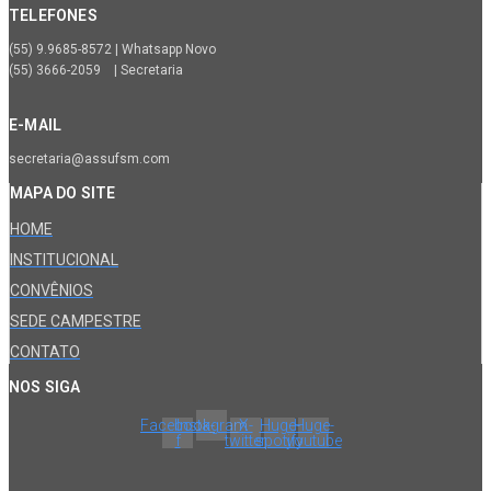
TELEFONES
(55) 9.9685-8572 | Whatsapp Novo
(55) 3666-2059 | Secretaria
E-MAIL
secretaria@assufsm.com
MAPA DO SITE
HOME
INSTITUCIONAL
CONVÊNIOS
SEDE CAMPESTRE
CONTATO
NOS SIGA
Facebook-
Instagram
X-
Huge-
Huge-
f
twitter
spotify
youtube