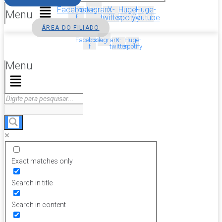
Facebook-
Instagram
X-
Huge-
Huge-
Menu
f
twitter
spotify
youtube
ÁREA DO FILIADO
Facebook-
Instagram
X-
Huge-
f
twitter
spotify
Menu
Exact matches only
Search in title
Search in content