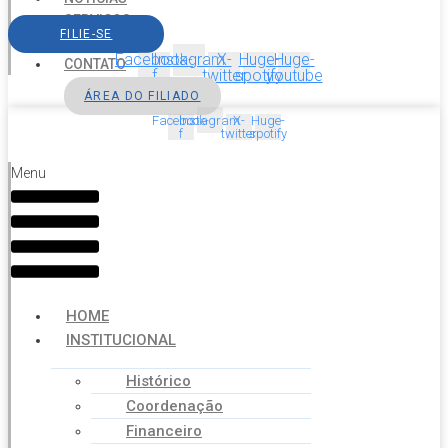
SERVIÇOS
FILIE-SE
AGENDA
Facebook-
Instagram
X-
Huge-
Huge-
CONTATO
f
twitter
spotify
youtube
ÁREA DO FILIADO
Facebook-
Instagram
X-
Huge-
f
twitter
spotify
Menu
HOME
INSTITUCIONAL
Histórico
Coordenação
Financeiro