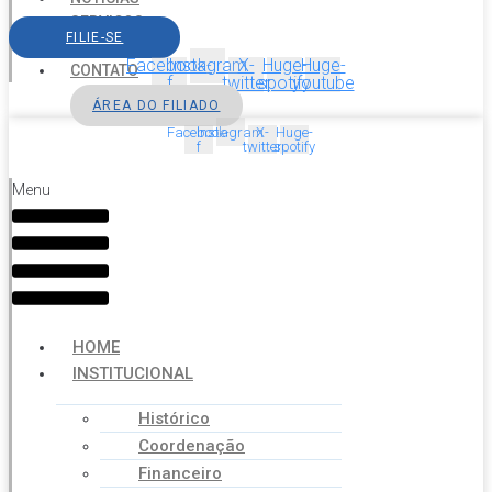
SERVIÇOS
FILIE-SE
AGENDA
Facebook-
Instagram
X-
Huge-
Huge-
CONTATO
f
twitter
spotify
youtube
ÁREA DO FILIADO
Facebook-
Instagram
X-
Huge-
f
twitter
spotify
Menu
HOME
INSTITUCIONAL
Histórico
Coordenação
Financeiro