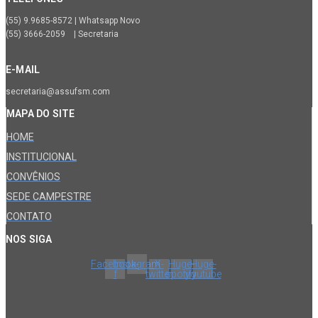
(55) 9.9685-8572 | Whatsapp Novo
(55) 3666-2059 | Secretaria
E-MAIL
secretaria@assufsm.com
MAPA DO SITE
HOME
INSTITUCIONAL
CONVÊNIOS
SEDE CAMPESTRE
CONTATO
NOS SIGA
Facebook-
Instagram
X-
Huge-
Huge-
f
twitter
spotify
youtube