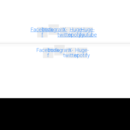
Facebook-
Instagram
X-
Huge-
Huge-
f
twitter
spotify
youtube
Facebook-
Instagram
X-
Huge-
f
twitter
spotify