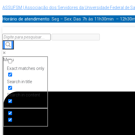
ASSUFSM | Associação dos Servidores da Universidade Federal de Sa
Horário de atendimento:
Seg – Sex: Das 7h às 11h30min – 12h30
Menu
Exact matches only
Search in title
Search in content