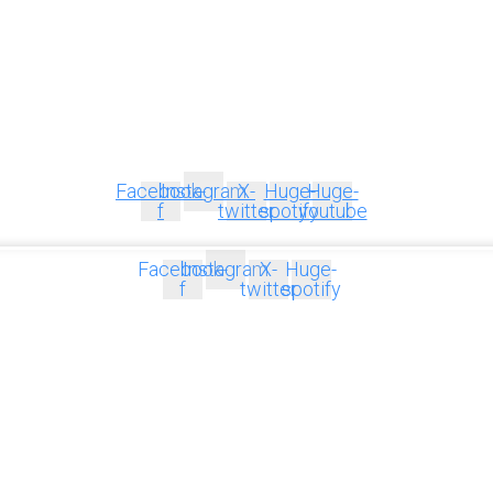
Facebook-
Instagram
X-
Huge-
Huge-
f
twitter
spotify
youtube
Facebook-
Instagram
X-
Huge-
f
twitter
spotify