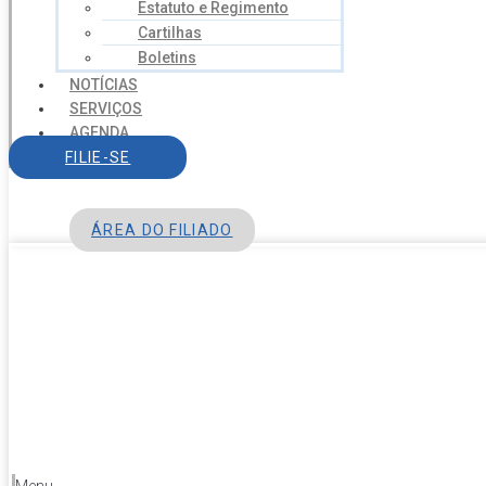
Estatuto e Regimento
Cartilhas
Boletins
NOTÍCIAS
SERVIÇOS
AGENDA
CONTATO
FILIE-SE
ÁREA DO FILIADO
Menu