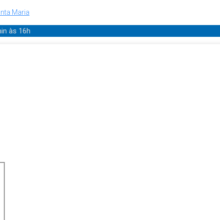
nta Maria
min
às 16h