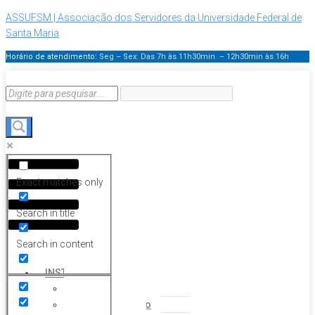
ASSUFSM | Associação dos Servidores da Universidade Federal de
Santa Maria
Horário de atendimento:
Seg – Sex: Das 7h às 11h30min – 12h30min
às 16h
Menu
Exact matches only
Search in title
Search in content
HOME
INSTITUCIONAL
Histórico
Coordenação