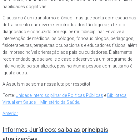
habilidades cognitivas.
O autismo é um transtorno crônico, mas que conta com esquemas
de tratamento que devem ser introduzidos tão logo seja feito o
diagnóstico e conduzido por equipe multidisciplinar. Envolve a
intervenção de médicos, psicólogos, fonoaudiólogos, pedagogos,
fisioterapeutas, terapeutas ocupacionais e educadores físicos, além
da imprescindível orientação aos pais ou cuidadores. É altamente
recomendado que se avalie o caso e desenvolva um programa de
intervenção personalizado, pois nenhuma pessoa com autismo é
igual a outra.
A Assufsm se soma nessa luta por respeito!
Fonte:
Unidade Interdisciplinar de Políticas Públicas
e
Biblioteca
Virtual em Saúde – Ministério da Saúde.
Navegação
Anterior
Anterior
de
Informes Jurídicos: saiba as principais
Post
atualizações