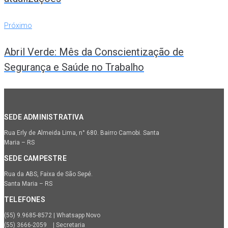
Próximo
Próximo
Abril Verde: Mês da Conscientização de
Segurança e Saúde no Trabalho
SEDE ADMINISTRATIVA
Rua Erly de Almeida Lima, n° 680. Bairro Camobi. Santa
Maria – RS
SEDE CAMPESTRE
Rua da ABS, Faixa de São Sepé.
Santa Maria – RS
TELEFONES
(55) 9.9685-8572 | Whatsapp Novo
(55) 3666-2059 | Secretaria