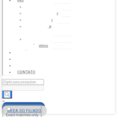
INSTITUCIONAL
Histórico
Coordenação
Financeiro
Estatuto e
Regimento
Cartilhas
Boletins
NOTÍCIAS
SERVIÇOS
AGENDA
CONTATO
FILIE-SE
ÁREA DO FILIADO
Exact matches only