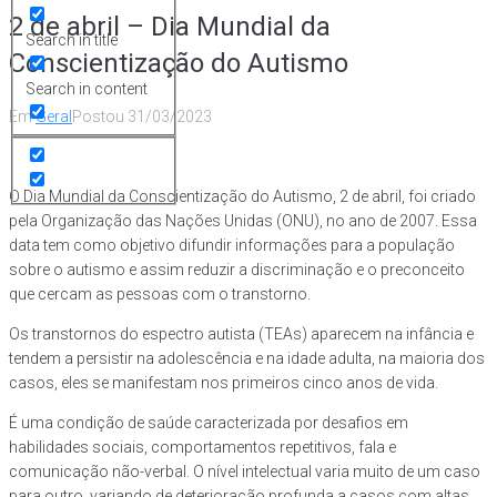
2 de abril – Dia Mundial da
Search in title
Conscientização do Autismo
Search in content
Em
Geral
Postou
31/03/2023
O Dia Mundial da Conscientização do Autismo, 2 de abril, foi criado
pela Organização das Nações Unidas (ONU), no ano de 2007. Essa
data tem como objetivo difundir informações para a população
sobre o autismo e assim reduzir a discriminação e o preconceito
que cercam as pessoas com o transtorno.
Os transtornos do espectro autista (TEAs) aparecem na infância e
tendem a persistir na adolescência e na idade adulta, na maioria dos
casos, eles se manifestam nos primeiros cinco anos de vida.
É uma condição de saúde caracterizada por desafios em
habilidades sociais, comportamentos repetitivos, fala e
comunicação não-verbal. O nível intelectual varia muito de um caso
para outro, variando de deterioração profunda a casos com altas