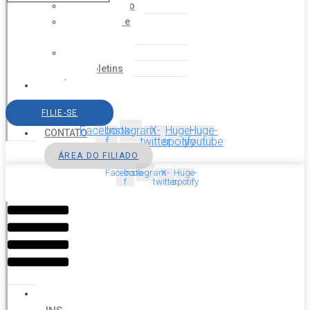
Financeiro
Estatuto e
Regimento
Cartilhas
Boletins
NOTÍCIAS
SERVIÇOS
FILIE-SE
AGENDA
Facebook-
Instagram
X-
Huge-
Huge-
CONTATO
f
twitter
spotify
youtube
ÁREA DO FILIADO
Facebook-
Instagram
X-
Huge-
f
twitter
spotify
Menu
HOME