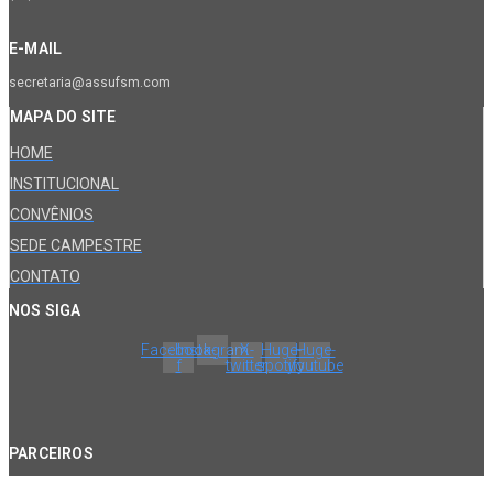
E-MAIL
secretaria@assufsm.com
MAPA DO SITE
HOME
INSTITUCIONAL
CONVÊNIOS
SEDE CAMPESTRE
CONTATO
NOS SIGA
Facebook-
Instagram
X-
Huge-
Huge-
f
twitter
spotify
youtube
PARCEIROS