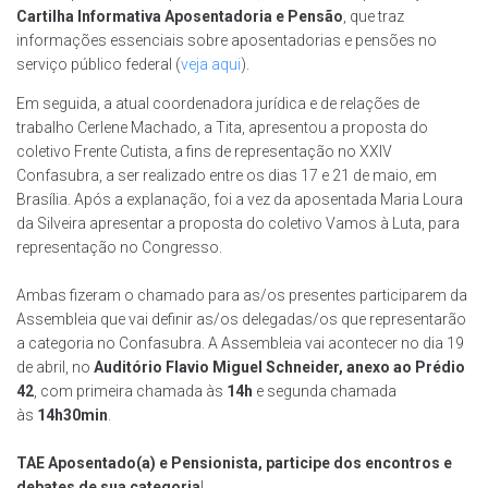
Cartilha Informativa Aposentadoria e Pensão
, que traz
informações essenciais sobre aposentadorias e pensões no
serviço público federal (
veja aqui
).
Em seguida, a atual coordenadora jurídica e de relações de
trabalho Cerlene Machado, a Tita, apresentou a proposta do
coletivo Frente Cutista, a fins de representação no XXIV
Confasubra, a ser realizado entre os dias 17 e 21 de maio, em
Brasília. Após a explanação, foi a vez da aposentada Maria Loura
da Silveira apresentar a proposta do coletivo Vamos à Luta, para
representação no Congresso.
Ambas fizeram o chamado para as/os presentes participarem da
Assembleia que vai definir as/os delegadas/os que representarão
a categoria no Confasubra. A Assembleia vai acontecer no dia 19
de abril, no
Auditório Flavio Miguel Schneider, anexo ao Prédio
42
, com primeira chamada às
14h
e segunda chamada
às
14h30min
.
TAE Aposentado(a) e Pensionista, participe dos encontros e
debates de sua categoria
!