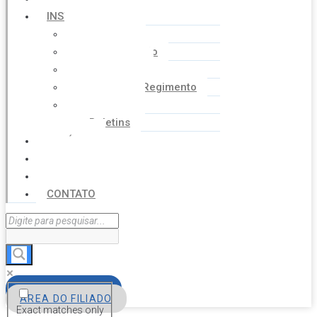
INSTITUCIONAL
Histórico
Coordenação
Financeiro
Estatuto e Regimento
Cartilhas
Boletins
NOTÍCIAS
SERVIÇOS
AGENDA
CONTATO
FILIE-SE
ÁREA DO FILIADO
Exact matches only