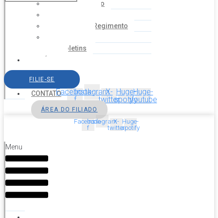
Coordenação
Financeiro
Estatuto e Regimento
Cartilhas
Boletins
NOTÍCIAS
SERVIÇOS
FILIE-SE
AGENDA
Facebook-
Instagram
X-
Huge-
Huge-
CONTATO
f
twitter
spotify
youtube
ÁREA DO FILIADO
Facebook-
Instagram
X-
Huge-
f
twitter
spotify
Menu
HOME