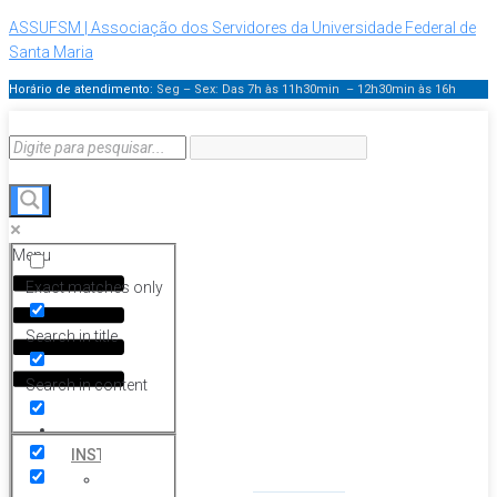
ASSUFSM | Associação dos Servidores da Universidade Federal de
Santa Maria
Horário de atendimento:
Seg – Sex: Das 7h às 11h30min – 12h30min
às 16h
Menu
Exact matches only
Search in title
Search in content
HOME
INSTITUCIONAL
Histórico