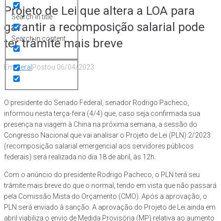
Projeto de Lei que altera a LOA para
Search in title
garantir a recomposição salarial pode
Search in content
ter trâmite mais breve
Em
Geral
Postou
06/04/2023
O presidente do Senado Federal, senador Rodrigo Pacheco,
informou nesta terça-feira (4/4) que, caso seja confirmada sua
presença na viagem à China na próxima semana, a sessão do
Congresso Nacional que vai analisar o Projeto de Lei (PLN) 2/2023
(recomposição salarial emergencial aos servidores públicos
federais) será realizada no dia 18 de abril, às 12h.
Com o anúncio do presidente Rodrigo Pacheco, o PLN terá seu
trâmite mais breve do que o normal, tendo em vista que não passará
pela Comissão Mista do Orçamento (CMO). Após a aprovação, o
PLN será enviado à sanção. A aprovação do Projeto de Lei ainda em
abril viabiliza o envio de Medida Provisória (MP) relativa ao aumento