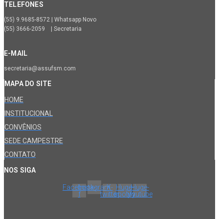
TELEFONES
(55) 9.9685-8572 | Whatsapp Novo
(55) 3666-2059 | Secretaria
E-MAIL
secretaria@assufsm.com
MAPA DO SITE
HOME
INSTITUCIONAL
CONVÊNIOS
SEDE CAMPESTRE
CONTATO
NOS SIGA
Facebook-
Instagram
X-
Huge-
Huge-
f
twitter
spotify
youtube