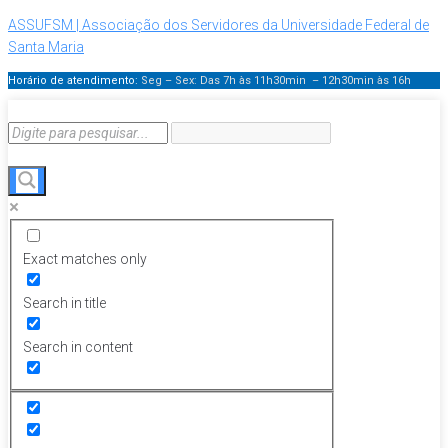
ASSUFSM | Associação dos Servidores da Universidade Federal de
Santa Maria
Horário de atendimento:
Seg – Sex: Das 7h às 11h30min – 12h30min
às 16h
Exact matches only
Search in title
Search in content