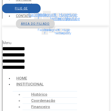
SERVIÇOS
FILIE-SE
AGENDA
Facebook-
Instagram
X-
Huge-
Huge-
CONTATO
f
twitter
spotify
youtube
ÁREA DO FILIADO
Facebook-
Instagram
X-
Huge-
f
twitter
spotify
Menu
HOME
INSTITUCIONAL
Histórico
Coordenação
Financeiro