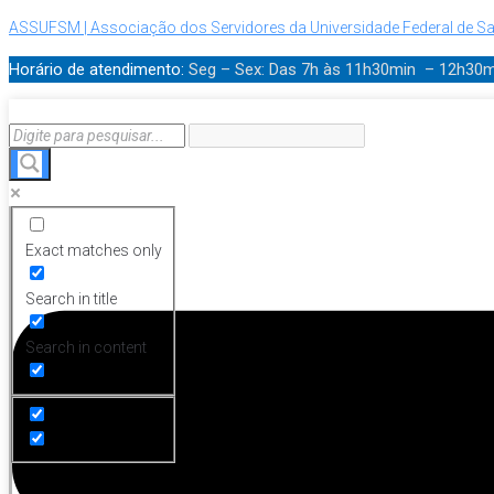
ASSUFSM | Associação dos Servidores da Universidade Federal de Sa
Horário de atendimento:
Seg – Sex: Das 7h às 11h30min – 12h30
Menu
Exact matches only
Search in title
Search in content