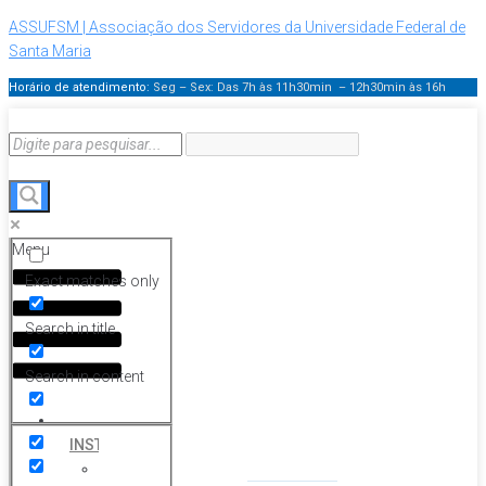
ASSUFSM | Associação dos Servidores da Universidade Federal de
Santa Maria
Horário de atendimento:
Seg – Sex: Das 7h às 11h30min – 12h30min
às 16h
Menu
Exact matches only
Search in title
Search in content
HOME
INSTITUCIONAL
Histórico