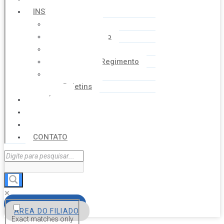
INSTITUCIONAL
Histórico
Coordenação
Financeiro
Estatuto e Regimento
Cartilhas
Boletins
NOTÍCIAS
SERVIÇOS
AGENDA
CONTATO
FILIE-SE
ÁREA DO FILIADO
Exact matches only