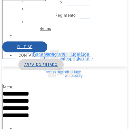
Coordenação
Financeiro
Estatuto e Regimento
Cartilhas
Boletins
NOTÍCIAS
SERVIÇOS
FILIE-SE
AGENDA
Facebook-
Instagram
X-
Huge-
Huge-
CONTATO
f
twitter
spotify
youtube
ÁREA DO FILIADO
Facebook-
Instagram
X-
Huge-
f
twitter
spotify
Menu
HOME