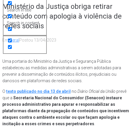
Ministério da Justiça obriga retirar
Search in title
conteúdo com apologia à violência de
Search in content
redes sociais
Em
Geral
Postou
13/04/2023
Uma portaria do Ministério da Justiça e Segurança Pública
estabeleceu as medidas administrativas a serem adotadas para
prevenir a disseminação de conteúdos ilícitos, prejudiciais ou
danosos em plataformas de redes sociais.
O
texto publicado no dia 13 de abril
no
Diário Oficial da União
prevê
que a
Secretaria Nacional do Consumidor (Senacon) instaure
processo administrativo para apurar e responsabilizar as
plataformas diante da propagação de conteúdos que incentivem
ataques contra o ambiente escolar ou que façam apologia e
incitação a esses crimes e seus perpetradores
.