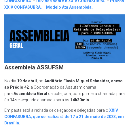
CONFASUBRA.
–
Dúvidas sobre o XXIV CONFASUBRA.
–
Prazos
XXIV CONFASUBRA.
–
Modelo Ata Assembleia.
Assembleia ASSUFSM
No dia
19 de abril
, no
Auditório Flavio Miguel Schneider, anexo
ao Prédio 42
, a Coordenação da Assufsm chama
para
Assembleia Geral
da categoria, com primeira chamada para
às
14h
e segunda chamada para às
14h30min
.
Em pauta está a retirada de delegados e delegadas para o
XXIV
CONFASUBRA, que se realizará de 17 a 21 de maio de 2023, em
Brasília
.