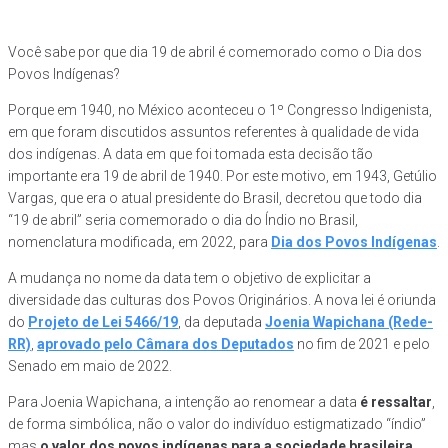
Você sabe por que dia 19 de abril é comemorado como o Dia dos
Povos Indígenas?
Porque em 1940, no México aconteceu o 1º Congresso Indigenista,
em que foram discutidos assuntos referentes à qualidade de vida
dos indígenas. A data em que foi tomada esta decisão tão
importante era 19 de abril de 1940. Por este motivo, em 1943, Getúlio
Vargas, que era o atual presidente do Brasil, decretou que todo dia
“19 de abril” seria comemorado o dia do Índio no Brasil,
nomenclatura modificada, em 2022, para
Dia dos Povos Indígenas
.
A mudança no nome da data tem o objetivo de explicitar a
diversidade das culturas dos Povos Originários. A nova lei é oriunda
do
Projeto de Lei 5466/19
, da deputada
Joenia Wapichana (Rede-
RR)
,
aprovado pelo Câmara dos Deputados
no fim de 2021 e pelo
Senado em maio de 2022.
Para Joenia Wapichana, a intenção ao renomear a data
é ressaltar
,
de forma simbólica, não o valor do indivíduo estigmatizado “índio”
mas
o valor dos povos indígenas para a sociedade brasileira
.