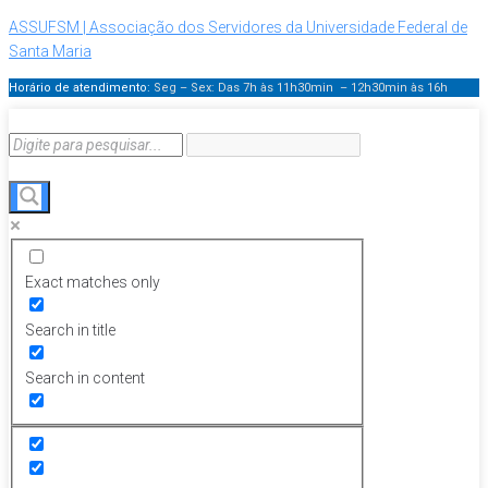
ASSUFSM | Associação dos Servidores da Universidade Federal de
Santa Maria
Horário de atendimento:
Seg – Sex: Das 7h às 11h30min – 12h30min
às 16h
Exact matches only
Search in title
Search in content