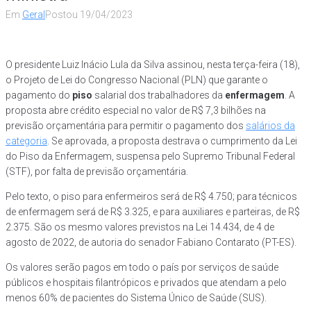
Em
Geral
Postou
19/04/2023
O presidente Luiz Inácio Lula da Silva assinou, nesta terça-feira (18),
o Projeto de Lei do Congresso Nacional (PLN) que garante o
pagamento do
piso
salarial dos trabalhadores da
enfermagem
. A
proposta abre crédito especial no valor de R$ 7,3 bilhões na
previsão orçamentária para permitir o pagamento dos
salários da
categoria
. Se aprovada, a proposta destrava o cumprimento da Lei
do Piso da Enfermagem, suspensa pelo Supremo Tribunal Federal
(STF), por falta de previsão orçamentária.
Pelo texto, o piso para enfermeiros será de R$ 4.750; para técnicos
de enfermagem será de R$ 3.325, e para auxiliares e parteiras, de R$
2.375. São os mesmo valores previstos na Lei 14.434, de 4 de
agosto de 2022, de autoria do senador Fabiano Contarato (PT-ES).
Os valores serão pagos em todo o país por serviços de saúde
públicos e hospitais filantrópicos e privados que atendam a pelo
menos 60% de pacientes do Sistema Único de Saúde (SUS).