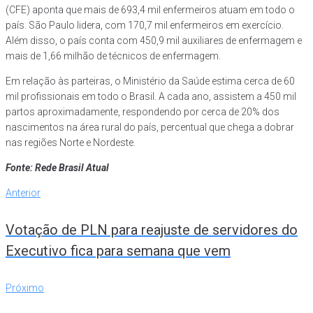
(CFE) aponta que mais de 693,4 mil enfermeiros atuam em todo o
país. São Paulo lidera, com 170,7 mil enfermeiros em exercício.
Além disso, o país conta com 450,9 mil auxiliares de enfermagem e
mais de 1,66 milhão de técnicos de enfermagem.
Em relação às parteiras, o Ministério da Saúde estima cerca de 60
mil profissionais em todo o Brasil. A cada ano, assistem a 450 mil
partos aproximadamente, respondendo por cerca de 20% dos
nascimentos na área rural do país, percentual que chega a dobrar
nas regiões Norte e Nordeste.
Fonte: Rede Brasil Atual
Navegação
Anterior
Anterior
de
Votação de PLN para reajuste de servidores do
Post
Executivo fica para semana que vem
Próximo
Próximo