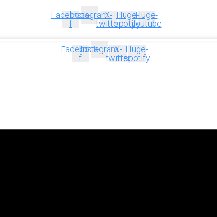
Facebook-
Instagram
X-
Huge-
Huge-
f
twitter
spotify
youtube
Facebook-
Instagram
X-
Huge-
f
twitter
spotify