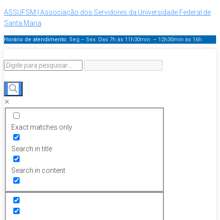
ASSUFSM | Associação dos Servidores da Universidade Federal de
Santa Maria
Horário de atendimento:
Seg – Sex: Das 7h às 11h30min – 12h30min
às 16h
Exact matches only
Search in title
Search in content