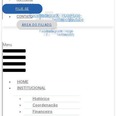
SERVIÇOS
FILIE-SE
AGENDA
Facebook-
Instagram
X-
Huge-
Huge-
CONTATO
f
twitter
spotify
youtube
ÁREA DO FILIADO
Facebook-
Instagram
X-
Huge-
f
twitter
spotify
Menu
HOME
INSTITUCIONAL
Histórico
Coordenação
Financeiro