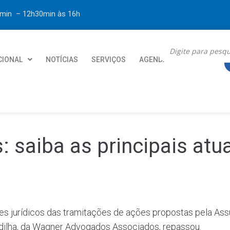
30min – 12h30min
às 16h
CIONAL
NOTÍCIAS
SERVIÇOS
AGENDA
CONTATO
: saiba as principais atu
rmes jurídicos das tramitações de ações propostas pela As
dilha, da Wagner Advogados Associados, repassou.