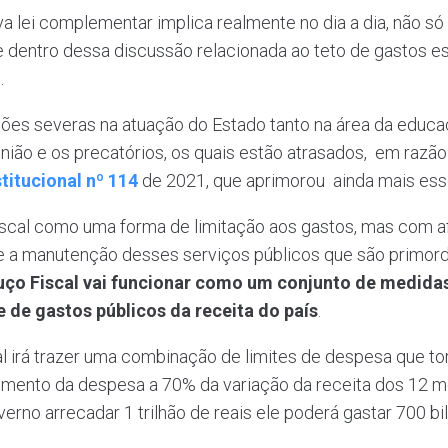
 lei complementar implica realmente no dia a dia, não só 
e dentro dessa discussão relacionada ao teto de gastos e
.
ções severas na atuação do Estado tanto na área da educa
 União e os precatórios, os quais estão atrasados, em raz
itucional nº 114
de 2021, que aprimorou ainda mais esse
Fiscal como uma forma de limitação aos gastos, mas com 
 a manutenção desses serviços públicos que são primord
ço Fiscal vai funcionar como um conjunto de medidas
e de gastos públicos da receita do país
.
al irá trazer uma combinação de limites de despesa que to
scimento da despesa a 70% da variação da receita dos 12 m
verno arrecadar 1 trilhão de reais ele poderá gastar 700 b