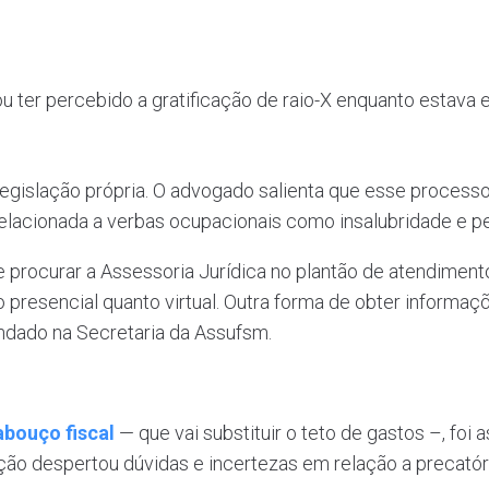
u ter percebido a gratificação de raio-X enquanto estava 
legislação própria. O advogado salienta que esse process
a relacionada a verbas ocupacionais como insalubridade e p
 procurar a Assessoria Jurídica no plantão de atendimen
presencial quanto virtual. Outra forma de obter informaçõ
ndado na Secretaria da Assufsm.
abouço fiscal
— que vai substituir o teto de gastos –, foi 
tuição despertou dúvidas e incertezas em relação a precatóri