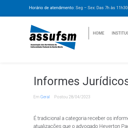
Horário de atendimento:
Seg – Sex: Das 7h às 11h
HOME
INSTITU
Informes Jurídicos
Em
Geral
Postou
28/04/2023
É tradicional a categoria receber os info
atualizações que o advogado Heverton Pa