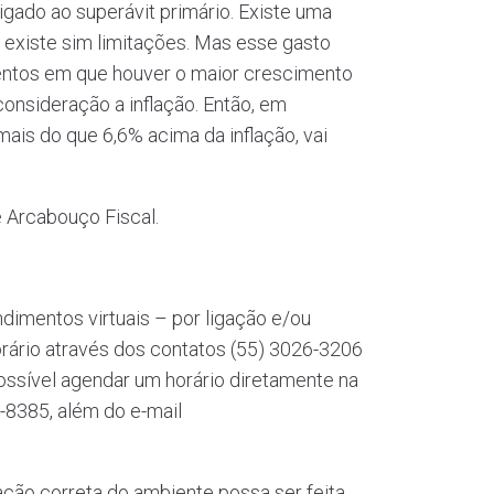
igado ao superávit primário. Existe uma
 existe sim limitações. Mas esse gasto
mentos em que houver o maior crescimento
onsideração a inflação. Então, em
is do que 6,6% acima da inflação, vai
 Arcabouço Fiscal.
dimentos virtuais – por ligação e/ou
ário através dos contatos (55) 3026-3206
ossível agendar um horário diretamente na
-8385, além do e-mail
ação correta do ambiente possa ser feita.