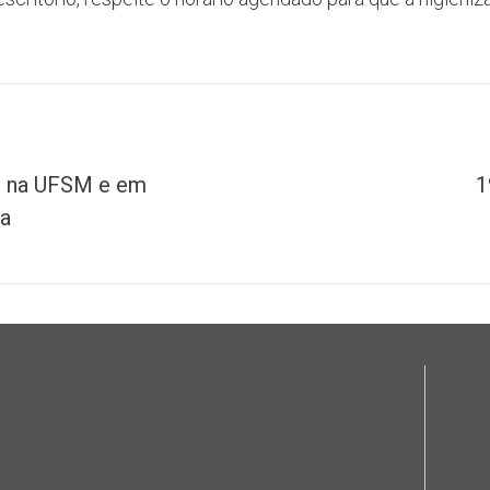
as na UFSM e em
1
ia