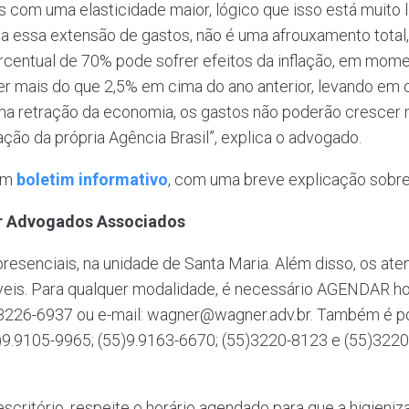
 com uma elasticidade maior, lógico que isso está muito l
 essa extensão de gastos, não é uma afrouxamento total,
percentual de 70% pode sofrer efeitos da inflação, em mo
 mais do que 2,5% em cima do ano anterior, levando em c
 retração da economia, os gastos não poderão crescer ma
ção da própria Agência Brasil”, explica o advogado.
 um
boletim informativo
, com uma breve explicação sobre
er Advogados Associados
esenciais, na unidade de Santa Maria. Além disso, os aten
s. Para qualquer modalidade, é necessário AGENDAR hor
) 3226-6937 ou e-mail: wagner@wagner.adv.br. Também é p
)9.9105-9965; (55)9.9163-6670; (55)3220-8123 e (55)3220
scritório, respeite o horário agendado para que a higieniz