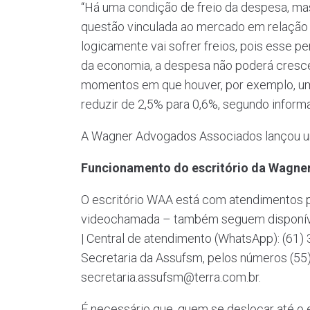
“Há uma condição de freio da despesa, mas
questão vinculada ao mercado em relação a
logicamente vai sofrer freios, pois esse 
da economia, a despesa não poderá crescer
momentos em que houver, por exemplo, uma
reduzir de 2,5% para 0,6%, segundo informa
A Wagner Advogados Associados lançou
Funcionamento do escritório da Wagn
O escritório WAA está com atendimentos pr
videochamada – também seguem disponívei
| Central de atendimento (WhatsApp): (61
Secretaria da Assufsm, pelos números (55
secretaria.assufsm@terra.com.br.
É necessário que, quem se deslocar até o e