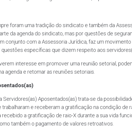
empre foram uma tradição do sindicato e também da Asses
parte da agenda do sindicato, mas por questões de segura
, em conjunto com a Assessoria Jurídica, faz um moviment
questões específicas que dizem respeito aos servidores(
iverem interesse em promover uma reunião setorial, podem
ma agenda e retomar as reuniões setoriais.
posentados(as)
ra Servidores(as) Aposentados(as) trata-se da possibilida
trabalharam e receberam a gratificação na condição de rai
recebido a gratificação de raio-X durante a sua vida funci
 como também o pagamento de valores retroativos.