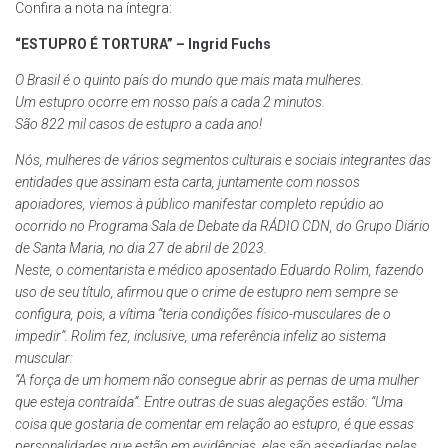
Confira a nota na íntegra:
“ESTUPRO É TORTURA” – Ingrid Fuchs
O Brasil é o quinto país do mundo que mais mata mulheres.
Um estupro ocorre em nosso país a cada 2 minutos.
São 822 mil casos de estupro a cada ano!
Nós, mulheres de vários segmentos culturais e sociais integrantes das
entidades que assinam esta carta, juntamente com nossos
apoiadores, viemos à público manifestar completo repúdio ao
ocorrido no Programa Sala de Debate da RÁDIO CDN, do Grupo Diário
de Santa Maria, no dia 27 de abril de 2023.
Neste, o comentarista e médico aposentado Eduardo Rolim, fazendo
uso de seu título, afirmou que o crime de estupro nem sempre se
configura, pois, a vítima “teria condições físico-musculares de o
impedir”. Rolim fez, inclusive, uma referência infeliz ao sistema
muscular:
“A força de um homem não consegue abrir as pernas de uma mulher
que esteja contraída”. Entre outras de suas alegações estão: “Uma
coisa que gostaria de comentar em relação ao estupro, é que essas
personalidades que estão em evidências, elas são assediadas pelas