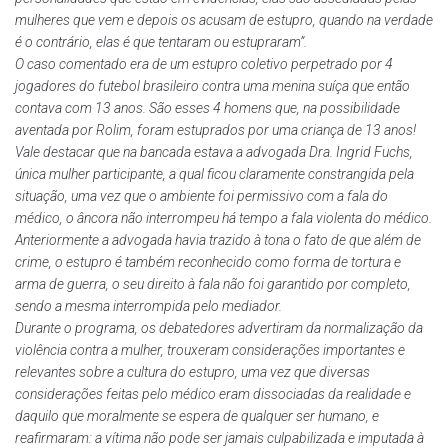
mulheres que vem e depois os acusam de estupro, quando na verdade
é o contrário, elas é que tentaram ou estupraram”.
O caso comentado era de um estupro coletivo perpetrado por 4
jogadores do futebol brasileiro contra uma menina suíça que então
contava com 13 anos. São esses 4 homens que, na possibilidade
aventada por Rolim, foram estuprados por uma criança de 13 anos!
Vale destacar que na bancada estava a advogada Dra. Ingrid Fuchs,
única mulher participante, a qual ficou claramente constrangida pela
situação, uma vez que o ambiente foi permissivo com a fala do
médico, o âncora não interrompeu há tempo a fala violenta do médico.
Anteriormente a advogada havia trazido à tona o fato de que além de
crime, o estupro é também reconhecido como forma de tortura e
arma de guerra, o seu direito à fala não foi garantido por completo,
sendo a mesma interrompida pelo mediador.
Durante o programa, os debatedores advertiram da normalização da
violência contra a mulher, trouxeram considerações importantes e
relevantes sobre a cultura do estupro, uma vez que diversas
considerações feitas pelo médico eram dissociadas da realidade e
daquilo que moralmente se espera de qualquer ser humano, e
reafirmaram: a vítima não pode ser jamais culpabilizada e imputada à