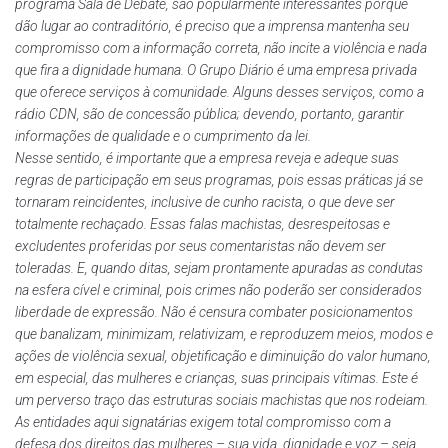
programa Sala de Debate, são popularmente interessantes porque
dão lugar ao contraditório, é preciso que a imprensa mantenha seu
compromisso com a informação correta, não incite a violência e nada
que fira a dignidade humana. O Grupo Diário é uma empresa privada
que oferece serviços à comunidade. Alguns desses serviços, como a
rádio CDN, são de concessão pública; devendo, portanto, garantir
informações de qualidade e o cumprimento da lei.
Nesse sentido, é importante que a empresa reveja e adeque suas
regras de participação em seus programas, pois essas práticas já se
tornaram reincidentes, inclusive de cunho racista, o que deve ser
totalmente rechaçado. Essas falas machistas, desrespeitosas e
excludentes proferidas por seus comentaristas não devem ser
toleradas. E, quando ditas, sejam prontamente apuradas as condutas
na esfera cível e criminal, pois crimes não poderão ser considerados
liberdade de expressão. Não é censura combater posicionamentos
que banalizam, minimizam, relativizam, e reproduzem meios, modos e
ações de violência sexual, objetificação e diminuição do valor humano,
em especial, das mulheres e crianças, suas principais vítimas. Este é
um perverso traço das estruturas sociais machistas que nos rodeiam.
As entidades aqui signatárias exigem total compromisso com a
defesa dos direitos das mulheres – sua vida, dignidade e voz – seja