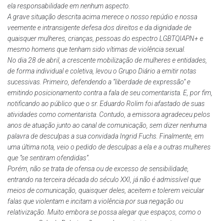
ela responsabilidade em nenhum aspecto.
A grave situação descrita acima merece o nosso repúdio e nossa
veemente e intransigente defesa dos direitos e da dignidade de
quaisquer mulheres, crianças, pessoas do espectro LGBTQIAPN+ e
mesmo homens que tenham sido vítimas de violência sexual.
No dia 28 de abril, a crescente mobilização de mulheres e entidades,
de forma individual e coletiva, levou o Grupo Diário a emitir notas
sucessivas. Primeiro, defendendo a “liberdade de expressão” e
emitindo posicionamento contra a fala de seu comentarista. E, por fim,
notificando ao público que o sr. Eduardo Rolim foi afastado de suas
atividades como comentarista. Contudo, a emissora agradeceu pelos
anos de atuação junto ao canal de comunicação, sem dizer nenhuma
palavra de desculpas a sua convidada Ingrid Fuchs. Finalmente, em
uma última nota, veio o pedido de desculpas a ela e a outras mulheres
que “se sentiram ofendidas”.
Porém, não se trata de ofensa ou de excesso de sensibilidade,
entrando na terceira década do século XXI, já não é admissível que
meios de comunicação, quaisquer deles, aceitem e tolerem veicular
falas que violentam e incitam a violência por sua negação ou
relativização. Muito embora se possa alegar que espaços, como o