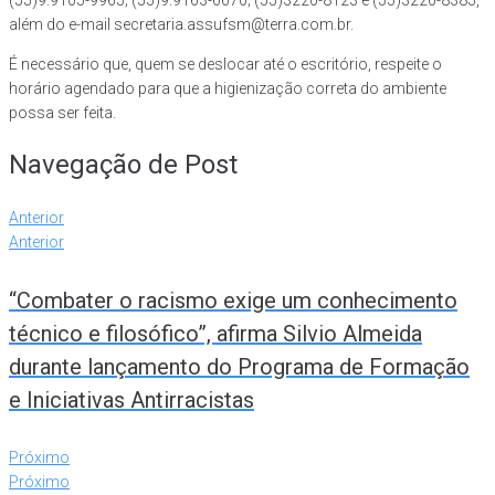
(55)9.9105-9965; (55)9.9163-6670; (55)3220-8123 e (55)3220-8385,
além do e-mail secretaria.assufsm@terra.com.br.
É necessário que, quem se deslocar até o escritório, respeite o
horário agendado para que a higienização correta do ambiente
possa ser feita.
Navegação de Post
Anterior
Anterior
“Combater o racismo exige um conhecimento
técnico e filosófico”, afirma Silvio Almeida
durante lançamento do Programa de Formação
e Iniciativas Antirracistas
Próximo
Próximo