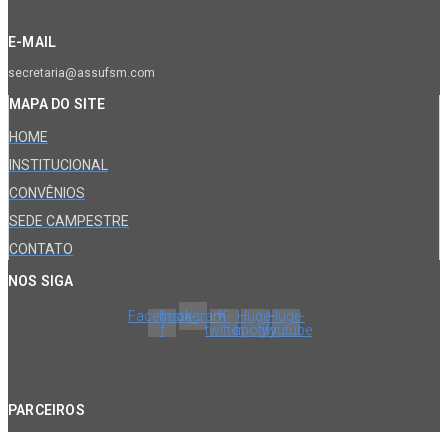
E-MAIL
secretaria@assufsm.com
MAPA DO SITE
HOME
INSTITUCIONAL
CONVÊNIOS
SEDE CAMPESTRE
CONTATO
NOS SIGA
Facebook-
Instagram
X-
Huge-
Huge-
f
twitter
spotify
youtube
PARCEIROS