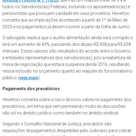
Medida Provisória 1.170/23
, que traz um reajuste linear de 9% a
todos os Servidores(as) Federais, incluindo os aposentados(as) e
pensionistas que possuem caridade em seus proventos. Heverton
comenta que as implicações acontecem a partir de 1º de Maio de
2023 e os pagamentos já devem ocorrer a partir da folha de Junho.
O advogado explica que o auxílio alimentação ainda será corrigido e
terá um aumento de 43%, passando dos atuais R$ 458 para R$ 658
mensais. Esses valores são resultados do acordo entre o Governo
e entidades representativas dos servidores(as), pós a reabertura da
mesa de negociação que estava suspensa desde 2016, resultando
nessa inclusão no orçamento quanto ao reajuste do funcionalismo
público (
veja mais
).
Pagamento dos precatórios
Heverton comenta sobre o risco de novo calote no pagamento dos
precatórios, um tema que vem permeando muito as discussões
não só no âmbito jurídico como também no âmbito sindical.
Segundo o Conselho Nacional de Justiça, precatório são
requisições de pagamentos despedidas pelo Judiciário para cobrar