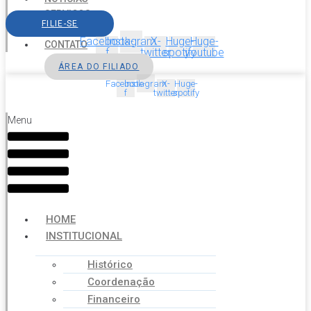
SERVIÇOS
FILIE-SE
AGENDA
Facebook-
Instagram
X-
Huge-
Huge-
CONTATO
f
twitter
spotify
youtube
ÁREA DO FILIADO
Facebook-
Instagram
X-
Huge-
f
twitter
spotify
Menu
HOME
INSTITUCIONAL
Histórico
Coordenação
Financeiro