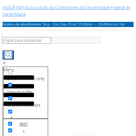
ASSUFSM | Associação dos Servidores da Universidade Federal de
Santa Maria
Horário de atendimento:
Seg – Sex: Das 7h às 11h30min – 12h30min
às 16h
Menu
Exact matches only
Search in title
Search in content
HOME
INSTITUCIONAL
Histórico