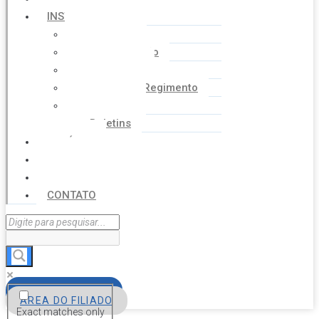
INSTITUCIONAL
Histórico
Coordenação
Financeiro
Estatuto e Regimento
Cartilhas
Boletins
NOTÍCIAS
SERVIÇOS
AGENDA
CONTATO
FILIE-SE
ÁREA DO FILIADO
Exact matches only