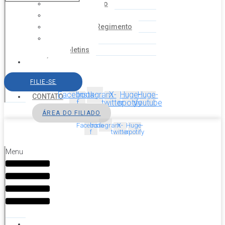
Coordenação
Financeiro
Estatuto e Regimento
Cartilhas
Boletins
NOTÍCIAS
SERVIÇOS
FILIE-SE
AGENDA
Facebook-
Instagram
X-
Huge-
Huge-
CONTATO
f
twitter
spotify
youtube
ÁREA DO FILIADO
Facebook-
Instagram
X-
Huge-
f
twitter
spotify
Menu
HOME