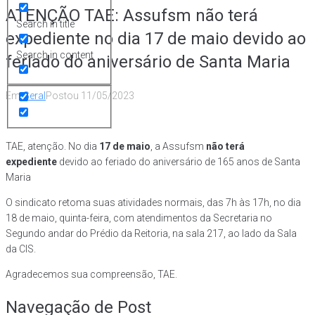
ATENÇÃO TAE: Assufsm não terá
Search in title
expediente no dia 17 de maio devido ao
Search in content
feriado do aniversário de Santa Maria
Em
Geral
Postou
11/05/2023
TAE, atenção. No dia
17 de maio
, a Assufsm
não terá
expediente
devido ao feriado do aniversário de 165 anos de Santa
Maria
O sindicato retoma suas atividades normais, das 7h às 17h, no dia
18 de maio, quinta-feira, com atendimentos da Secretaria no
Segundo andar do Prédio da Reitoria, na sala 217, ao lado da Sala
da CIS.
Agradecemos sua compreensão, TAE.
Navegação de Post