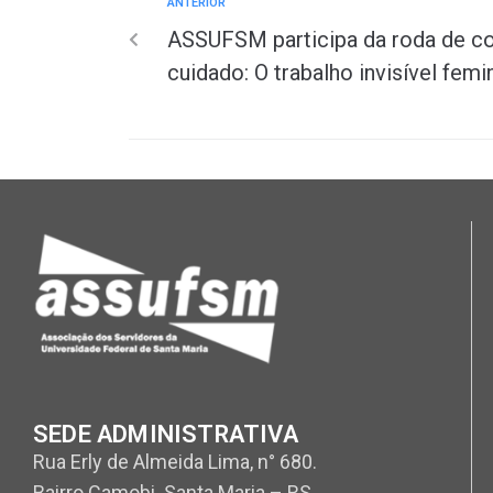
ANTERIOR
ASSUFSM participa da roda de c
cuidado: O trabalho invisível femi
SEDE ADMINISTRATIVA
Rua Erly de Almeida Lima, n° 680.
Bairro Camobi. Santa Maria – RS