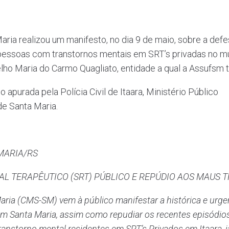
ria realizou um manifesto, no dia 9 de maio, sobre a def
pessoas com transtornos mentais em SRT’s privadas no mun
lho Maria do Carmo Quagliato, entidade a qual a Assufsm t
o apurada pela Polícia Civil de Itaara, Ministério Público
de Santa Maria.
MARIA/RS
AL TERAPÊUTICO (SRT) PÚBLICO E REPÚDIO AOS MAUS T
ria (CMS-SM) vem à público manifestar a histórica e urge
m Santa Maria, assim como repudiar os recentes episódios 
ranstorno mental residentes em SRT’s Privados em Itaara, já