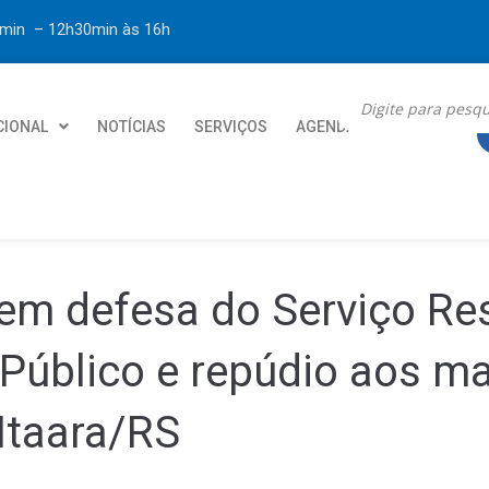
30min – 12h30min
às 16h
CIONAL
NOTÍCIAS
SERVIÇOS
AGENDA
CONTATO
em defesa do Serviço Res
 Público e repúdio aos m
Itaara/RS