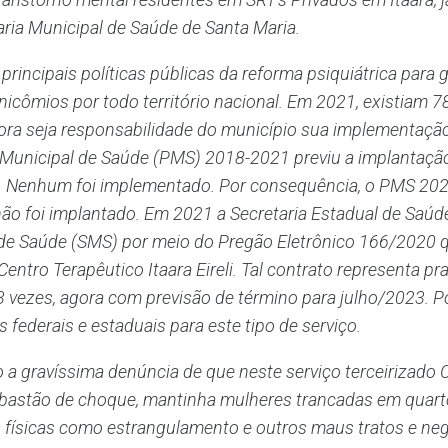
taria Municipal de Saúde de Santa Maria.
ncipais políticas públicas da reforma psiquiátrica para g
mios por todo território nacional. Em 2021, existiam 783
ra seja responsabilidade do município sua implementaçã
o Municipal de Saúde (PMS) 2018-2021 previu a implantação
a. Nenhum foi implementado. Por consequência, o PMS 202
o foi implantado. Em 2021 a Secretaria Estadual de Saúde 
al de Saúde (SMS) por meio do Pregão Eletrônico 166/2020
ntro Terapêutico Itaara Eireli. Tal contrato representa p
 vezes, agora com previsão de término para julho/2023. Por
 federais e estaduais para este tipo de serviço.
 gravíssima denúncia de que neste serviço terceirizado Cen
bastão de choque, mantinha mulheres trancadas em quart
s físicas como estrangulamento e outros maus tratos e negl