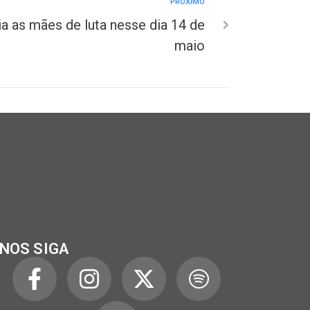
PRÓXIMO
 as mães de luta nesse dia 14 de
maio
NOS SIGA