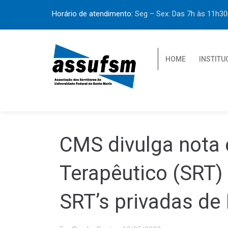
Horário de atendimento:
Seg – Sex: Das 7h às 11h
HOME
INSTITU
CMS divulga nota 
Terapêutico (SRT)
SRT’s privadas de 