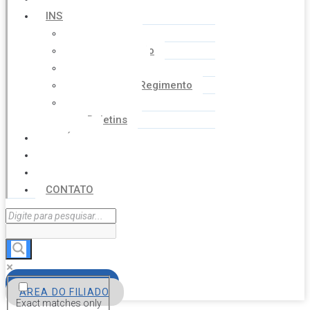
INSTITUCIONAL
Histórico
Coordenação
Financeiro
Estatuto e Regimento
Cartilhas
Boletins
NOTÍCIAS
SERVIÇOS
AGENDA
CONTATO
FILIE-SE
ÁREA DO FILIADO
Exact matches only