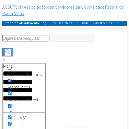
ASSUFSM | Associação dos Servidores da Universidade Federal de
Santa Maria
Horário de atendimento:
Seg – Sex: Das 7h às 11h30min – 12h30min
às 16h
Menu
Exact matches only
Search in title
Search in content
HOME
INSTITUCIONAL
Histórico