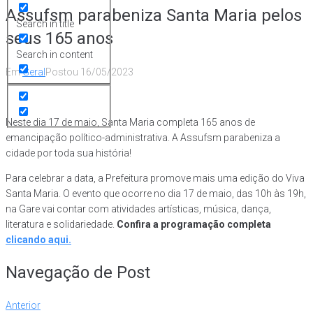
Assufsm parabeniza Santa Maria pelos
Search in title
seus 165 anos
Search in content
Em
Geral
Postou
16/05/2023
Neste dia 17 de maio, Santa Maria completa 165 anos de
emancipação político-administrativa. A Assufsm parabeniza a
cidade por toda sua história!
Para celebrar a data, a Prefeitura promove mais uma edição do Viva
Santa Maria. O evento que ocorre no dia 17 de maio, das 10h às 19h,
na Gare vai contar com atividades artísticas, música, dança,
literatura e solidariedade.
Confira a programação completa
clicando aqui.
Navegação de Post
Anterior