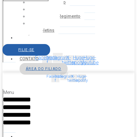
Coordenação
Financeiro
Estatuto e Regimento
Cartilhas
Boletins
NOTÍCIAS
SERVIÇOS
FILIE-SE
AGENDA
Facebook-
Instagram
X-
Huge-
Huge-
CONTATO
f
twitter
spotify
youtube
ÁREA DO FILIADO
Facebook-
Instagram
X-
Huge-
f
twitter
spotify
Menu
HOME