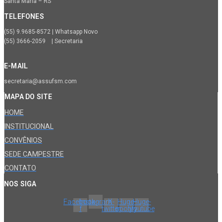
Santa Maria – RS
TELEFONES
(55) 9.9685-8572 | Whatsapp Novo
(55) 3666-2059 | Secretaria
E-MAIL
secretaria@assufsm.com
MAPA DO SITE
HOME
INSTITUCIONAL
CONVÊNIOS
SEDE CAMPESTRE
CONTATO
NOS SIGA
Facebook-
Instagram
X-
Huge-
Huge-
f
twitter
spotify
youtube