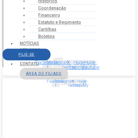
Histórico
Coordenação
Financeiro
Estatuto e Regimento
Cartilhas
Boletins
NOTÍCIAS
SERVIÇOS
FILIE-SE
AGENDA
Facebook-
Instagram
X-
Huge-
Huge-
CONTATO
f
twitter
spotify
youtube
ÁREA DO FILIADO
Facebook-
Instagram
X-
Huge-
f
twitter
spotify