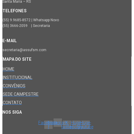
Santa Maria – RS
TELEFONES
(55) 9.9685-8572 | Whatsapp Novo
(55) 3666-2059 | Secretaria
E-MAIL
secretaria@assufsm.com
MAPA DO SITE
HOME
INSTITUCIONAL
CONVÊNIOS
SEDE CAMPESTRE
CONTATO
NOS SIGA
Facebook-
Instagram
X-
Huge-
Huge-
f
twitter
spotify
youtube