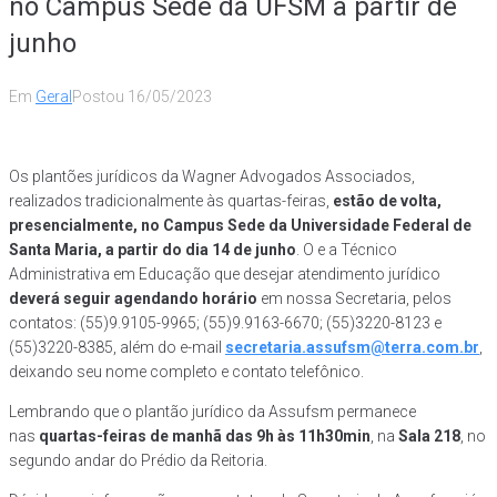
no Campus Sede da UFSM a partir de
junho
Em
Geral
Postou
16/05/2023
Os plantões jurídicos da Wagner Advogados Associados,
realizados tradicionalmente às quartas-feiras,
estão de volta,
presencialmente, no Campus Sede da Universidade Federal de
Santa Maria, a partir do dia 14 de junho
. O e a Técnico
Administrativa em Educação que desejar atendimento jurídico
deverá seguir agendando horário
em nossa Secretaria, pelos
contatos: (55)9.9105-9965; (55)9.9163-6670; (55)3220-8123 e
(55)3220-8385, além do e-mail
secretaria.assufsm@terra.com.br
,
deixando seu nome completo e contato telefônico.
Lembrando que o plantão jurídico da Assufsm permanece
nas
quartas-feiras de manhã das 9h às 11h30min
, na
Sala 218
, no
segundo andar do Prédio da Reitoria.