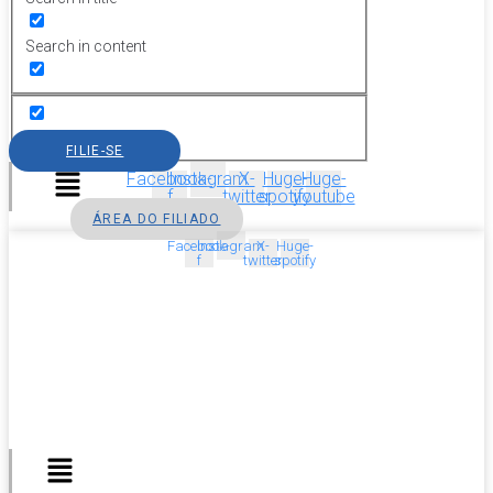
Search in content
FILIE-SE
Menu
Facebook-
Instagram
X-
Huge-
Huge-
f
twitter
spotify
youtube
ÁREA DO FILIADO
Facebook-
Instagram
X-
Huge-
f
twitter
spotify
Menu