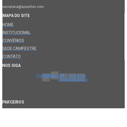
secretaria@assufsm.com
MAPA DO SITE
HOME
INSTITUCIONAL
CONVÊNIOS
SEDE CAMPESTRE
CONTATO
NOS SIGA
Facebook-
Instagram
X-
Huge-
Huge-
f
twitter
spotify
youtube
PARCEIROS