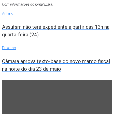
Com informações do jornal Extra.
Navegação
Anterior
Anterior
de
Assufsm não terá expediente a partir das 13h na
Post
quarta-feira (24)
Próximo
Próximo
Câmara aprova texto-base do novo marco fiscal
na noite do dia 23 de maio