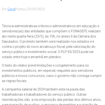
Em
Geral
Postou
23/05/2023
Técnica-administrativas e técnico-administrativos em educação e
servidores(as) das entidades que compõem o FONASEFE realizam
ato nesta quarta-feira (23/5), às 10h, no anexo II da Câmara dos
Deputados. O protesto também será realizado nos estados e é
contra o projeto do novo arcabouço fiscal, pela valorização do
serviço público e investimento social. O PLP 93/2023 pode ser
votado entre hoje e amanhã em plenário.
O texto do relator prevê limitações e congelamento para os
investimentos públicos, em especial, reajustes aos servidores
públicos e novos concursos, caso o governo não consiga cumprir
as regras fiscais.
A campanha salarial de 2024 também está na pauta das
trabalhadoras e trabalhadores do serviço público. Outras
reivindicações são: a recomposição das perdas dos últimos anos,
a equiparação de auxílios, o revogaço de medidas e a criação de