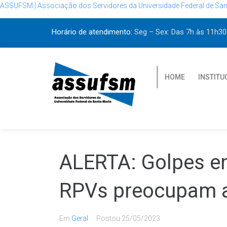
ASSUFSM | Associação dos Servidores da Universidade Federal de San
Horário de atendimento:
Seg – Sex: Das 7h às 11h
HOME
INSTITU
ALERTA: Golpes e
RPVs preocupam a
Em
Geral
Postou
25/05/2023