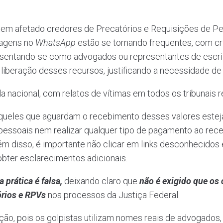
tem afetado credores de Precatórios e Requisições de Pe
sagens no
WhatsApp
estão se tornando frequentes, com c
esentando-se como advogados ou representantes de escrit
liberação desses recursos, justificando a necessidade de 
 nacional, com relatos de vítimas em todos os tribunais re
queles que aguardam o recebimento desses valores estejam
essoais nem realizar qualquer tipo de pagamento ao rec
ém disso, é importante não clicar em links desconhecidos 
bter esclarecimentos adicionais.
 prática é falsa,
deixando claro que
não é exigido que os
órios e RPVs
nos processos da Justiça Federal.
ção, pois os golpistas utilizam nomes reais de advogados