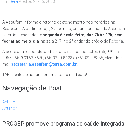
Em
Geral
Postou
29/05/2023
A Assufsm informa o retorno de atendimento nos horários na
Secretaria. A partir de hoje, 29 de maio, as funcionárias da Assufsm
estarão atendendo de
segunda à sexta-feira, das 7h às 17h, sem
fechar ao meio-dia
, na sala 217, no 2° andar do prédio da Reitoria.
A secretaria responde também através dos contatos (55)9.9105-
9965; (55)9.9163-6670; (55)3220-8123 e (55)3220-8385, além do e-
mail
secretaria.assufsm@terra.com.br
.
TAE, atente-se ao funcionamento do sindicato!
Navegação de Post
Anterior
Anterior
PROGEP promove programa de saúde integrada