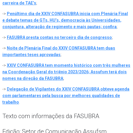
carreira de TAE’s
;
->
Penúltimo dia de XXIV CONFASUBRA inicia com Plenária Final
e debate temas de GTs, HU’s, democracia às Universidades,
conjuntura, alteração de regimento e mais pautas; confira
;
->
FASUBRA presta contas no terceiro dia de congresso
;
->
Noite de Plenária Final do XXIV CONFASUBRA tem duas
importantes teses aprovadas
;
->
XXIV CONFASUBRA tem momento histórico com três mulheres
na Coordenação Geral do triênio 2023/2026; Assufsm terá dois
nomes na direção da FASUBRA
;
->
Delegação de Vigilantes do XXIV CONFASUBRA obteve agenda
com parlamentares pela busca por melhores qualidades de
trabalho
.
Texto com informações da FASUBRA
Edição: Setor de Comunicação Assufsm