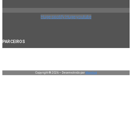
Huge-spotify
Huge-youtube
PARCEIROS
Copyright ® 2026 – Desenvolvido por
Manduá