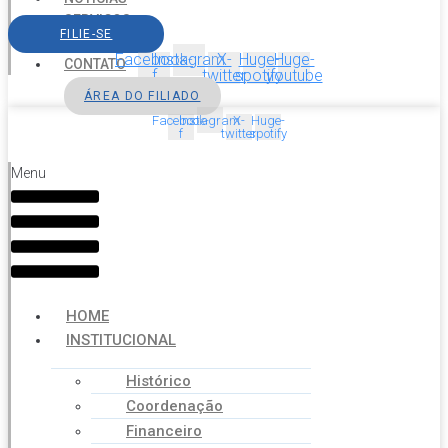
SERVIÇOS
FILIE-SE
AGENDA
Facebook-
Instagram
X-
Huge-
Huge-
CONTATO
f
twitter
spotify
youtube
ÁREA DO FILIADO
Facebook-
Instagram
X-
Huge-
f
twitter
spotify
Menu
HOME
INSTITUCIONAL
Histórico
Coordenação
Financeiro