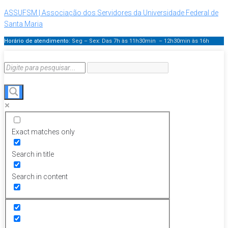
ASSUFSM | Associação dos Servidores da Universidade Federal de
Santa Maria
Horário de atendimento:
Seg – Sex: Das 7h às 11h30min – 12h30min
às 16h
Exact matches only
Search in title
Search in content