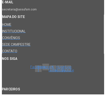
E-MAIL
secretaria@assufsm.com
MAPA DO SITE
HOME
INSTITUCIONAL
CONVÊNIOS
SEDE CAMPESTRE
CONTATO
NOS SIGA
Facebook-
Instagram
X-
Huge-
Huge-
f
twitter
spotify
youtube
PARCEIROS