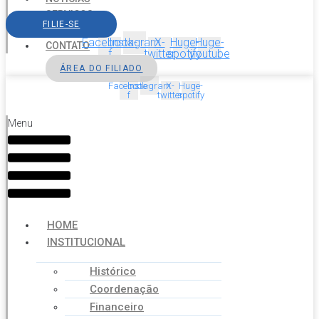
SERVIÇOS
FILIE-SE
AGENDA
Facebook-
Instagram
X-
Huge-
Huge-
CONTATO
f
twitter
spotify
youtube
ÁREA DO FILIADO
Facebook-
Instagram
X-
Huge-
f
twitter
spotify
Menu
HOME
INSTITUCIONAL
Histórico
Coordenação
Financeiro