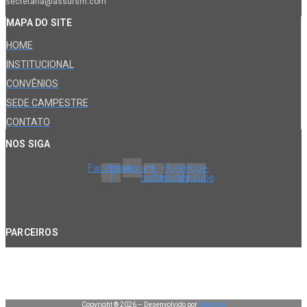
secretaria@assufsm.com
MAPA DO SITE
HOME
INSTITUCIONAL
CONVÊNIOS
SEDE CAMPESTRE
CONTATO
NOS SIGA
Facebook-
Instagram
X-
Huge-
Huge-
f
twitter
spotify
youtube
PARCEIROS
Copyright ® 2026 – Desenvolvido por
Manduá