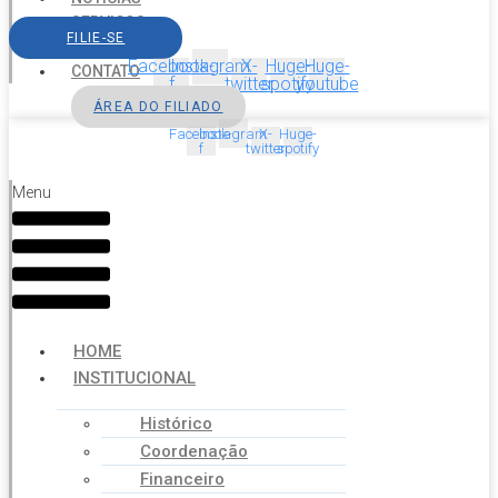
SERVIÇOS
FILIE-SE
AGENDA
Facebook-
Instagram
X-
Huge-
Huge-
CONTATO
f
twitter
spotify
youtube
ÁREA DO FILIADO
Facebook-
Instagram
X-
Huge-
f
twitter
spotify
Menu
HOME
INSTITUCIONAL
Histórico
Coordenação
Financeiro