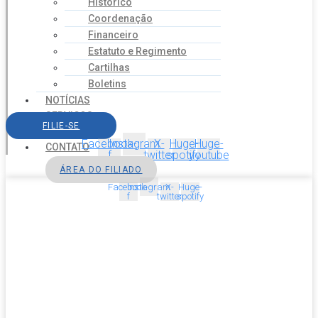
Histórico
Coordenação
Financeiro
Estatuto e Regimento
Cartilhas
Boletins
NOTÍCIAS
SERVIÇOS
FILIE-SE
AGENDA
Facebook-
Instagram
X-
Huge-
Huge-
CONTATO
f
twitter
spotify
youtube
ÁREA DO FILIADO
Facebook-
Instagram
X-
Huge-
f
twitter
spotify