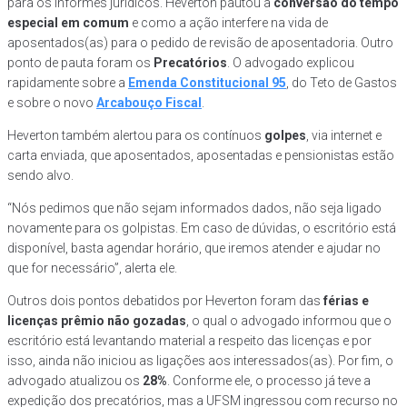
para os informes jurídicos. Heverton pautou a
conversão do tempo
especial em comum
e como a ação interfere na vida de
aposentados(as) para o pedido de revisão de aposentadoria. Outro
ponto de pauta foram os
Precatórios
. O advogado explicou
rapidamente sobre a
Emenda Constitucional 95
, do Teto de Gastos
e sobre o novo
Arcabouço Fiscal
.
Heverton também alertou para os contínuos
golpes
, via internet e
carta enviada, que aposentados, aposentadas e pensionistas estão
sendo alvo.
“Nós pedimos que não sejam informados dados, não seja ligado
novamente para os golpistas. Em caso de dúvidas, o escritório está
disponível, basta agendar horário, que iremos atender e ajudar no
que for necessário”, alerta ele.
Outros dois pontos debatidos por Heverton foram das
férias e
licenças prêmio não gozadas
, o qual o advogado informou que o
escritório está levantando material a respeito das licenças e por
isso, ainda não iniciou as ligações aos interessados(as). Por fim, o
advogado atualizou os
28%
. Conforme ele, o processo já teve a
expedição dos precatórios, mas a UFSM ingressou com recurso no