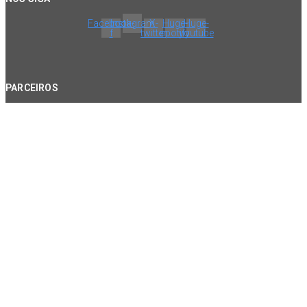
Facebook-
Instagram
X-
Huge-
Huge-
f
twitter
spotify
youtube
PARCEIROS