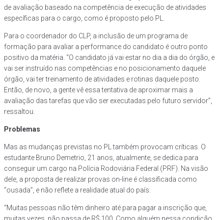
de avaliação baseado na competência de execução de atividades
específicas para o cargo, como é proposto pelo PL.
Para o coordenador do CLP, a inclusão de um programa de
formação para avaliar a performance do candidato é outro ponto
positivo da matéria. “O candidato já vai estar no dia a dia do órgão, e
vai ser instruído nas competências e no posicionamento daquele
órgão, vai ter treinamento de atividades e rotinas daquele posto.
Então, de novo, a gente vê essa tentativa de aproximar mais a
avaliação das tarefas que vão ser executadas pelo futuro servidor”,
ressaltou.
Problemas
Mas as mudanças previstas no PL também provocam críticas. O
estudante Bruno Demetrio, 21 anos, atualmente, se dedica para
conseguir um cargo na Polícia Rodoviária Federal (PRF). Na visão
dele, a proposta de realizar provas on-line é classificada como
“ousada”, e não reflete a realidade atual do país.
“Muitas pessoas não têm dinheiro até para pagar a inscrição que,
muitas vezes, não passa de R$ 100. Como alguém nessa condição