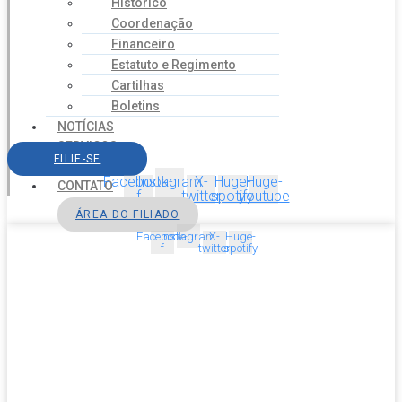
Histórico
Coordenação
Financeiro
Estatuto e Regimento
Cartilhas
Boletins
NOTÍCIAS
SERVIÇOS
FILIE-SE
AGENDA
Facebook-
Instagram
X-
Huge-
Huge-
CONTATO
f
twitter
spotify
youtube
ÁREA DO FILIADO
Facebook-
Instagram
X-
Huge-
f
twitter
spotify