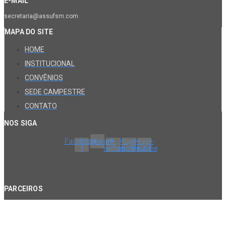
E-MAIL
secretaria@assufsm.com
MAPA DO SITE
HOME
INSTITUCIONAL
CONVÊNIOS
SEDE CAMPESTRE
CONTATO
NOS SIGA
Facebook-
Instagram
X-
Huge-
Huge-
f
twitter
spotify
youtube
PARCEIROS