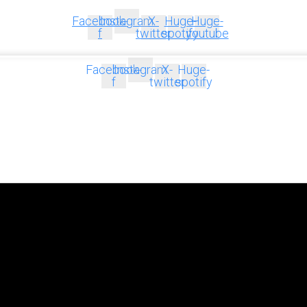
Facebook-
Instagram
X-
Huge-
Huge-
f
twitter
spotify
youtube
Facebook-
Instagram
X-
Huge-
f
twitter
spotify