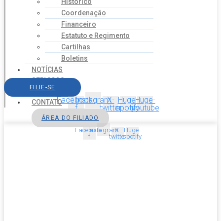
Histórico
Coordenação
Financeiro
Estatuto e Regimento
Cartilhas
Boletins
NOTÍCIAS
SERVIÇOS
FILIE-SE
AGENDA
Facebook-
Instagram
X-
Huge-
Huge-
CONTATO
f
twitter
spotify
youtube
ÁREA DO FILIADO
Facebook-
Instagram
X-
Huge-
f
twitter
spotify