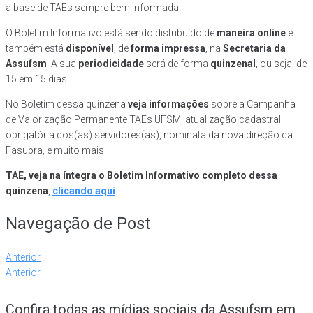
a base de TAEs sempre bem informada.
O Boletim Informativo está sendo distribuído de
maneira online
e
também está
disponível
, de
forma impressa
, na
Secretaria da
Assufsm
. A sua
periodicidade
será de forma
quinzenal
, ou seja, de
15 em 15 dias.
No Boletim dessa quinzena
veja informações
sobre a Campanha
de Valorização Permanente TAEs UFSM, atualização cadastral
obrigatória dos(as) servidores(as), nominata da nova direção da
Fasubra, e muito mais.
TAE, veja na íntegra o Boletim Informativo completo dessa
quinzena
,
clicando aqui
.
Navegação de Post
Anterior
Anterior
Confira todas as mídias sociais da Assufsm em