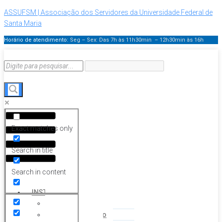
ASSUFSM | Associação dos Servidores da Universidade Federal de
Santa Maria
Horário de atendimento:
Seg – Sex: Das 7h às 11h30min – 12h30min
às 16h
Menu
Exact matches only
Search in title
Search in content
HOME
INSTITUCIONAL
Histórico
Coordenação