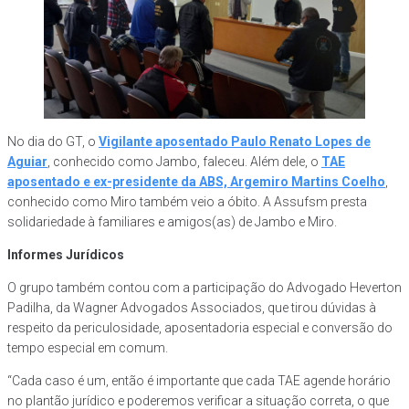
No dia do GT, o
Vigilante aposentado Paulo Renato Lopes de
Aguiar
, conhecido como Jambo, faleceu. Além dele, o
TAE
aposentado e ex-presidente da ABS, Argemiro Martins Coelho
,
conhecido como Miro também veio a óbito. A Assufsm presta
solidariedade à familiares e amigos(as) de Jambo e Miro.
Informes Jurídicos
O grupo também contou com a participação do Advogado Heverton
Padilha, da Wagner Advogados Associados, que tirou dúvidas à
respeito da periculosidade, aposentadoria especial e conversão do
tempo especial em comum.
“Cada caso é um, então é importante que cada TAE agende horário
no plantão jurídico e poderemos verificar a situação correta, o que