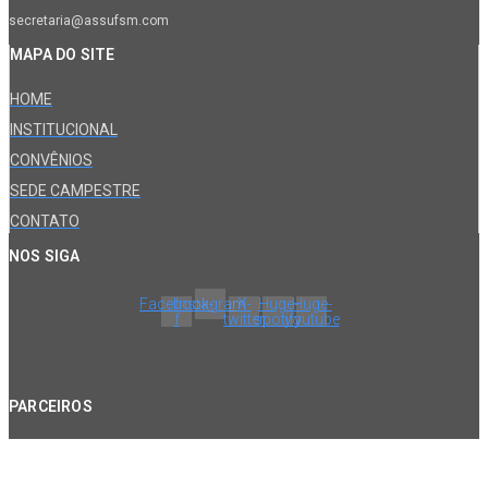
secretaria@assufsm.com
MAPA DO SITE
HOME
INSTITUCIONAL
CONVÊNIOS
SEDE CAMPESTRE
CONTATO
NOS SIGA
Facebook-
Instagram
X-
Huge-
Huge-
f
twitter
spotify
youtube
PARCEIROS