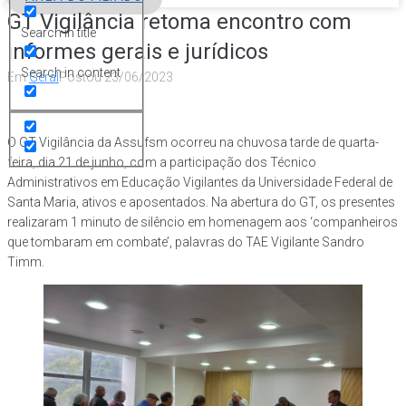
GT Vigilância retoma encontro com
Search in title
informes gerais e jurídicos
Search in content
Em
Geral
Postou
23/06/2023
O GT Vigilância da Assufsm ocorreu na chuvosa tarde de quarta-
feira, dia 21 de junho, com a participação dos Técnico
Administrativos em Educação Vigilantes da Universidade Federal de
Santa Maria, ativos e aposentados. Na abertura do GT, os presentes
realizaram 1 minuto de silêncio em homenagem aos ‘companheiros
que tombaram em combate’, palavras do TAE Vigilante Sandro
Timm.