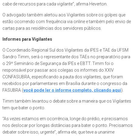
cabe de recursos para cada vigilante”, afirma Heverton.
O advogado também alertou aos Vigilantes sobre os golpes que
estão ocorrendo com frequência via online e também pelo envio de
cartas para as residências dos servidores públicos.
Informes para Vigilantes
O Coordenado Regional Sul dos Vigilantes da IPES e TAE da UFSM
Sandro Timm, será o representante dos TAEs no preparatório para
o 29º Seminário de Segurança da IPEs e EBTT. Timm foi o
responsável por passar aos colegas os informes do XXIV
CONFASUBRA, especificando a pauta dos vigilantes, que foram
recebidos por parlamentares em Brasília durante o congresso da
FASUBRA (
você pode ler o informe completo, clicando aqui
).
Timm também levantou o debate sobre a maneira que os Vigilantes
tem que bater o ponto.
“As vezes estamos em ocorrência, longe do prédio, e precisamos
nos deslocar por longas distâncias para bater o ponto. Precisamos
debater sobre isso, urgente”, afirma ele, que teve a unanime