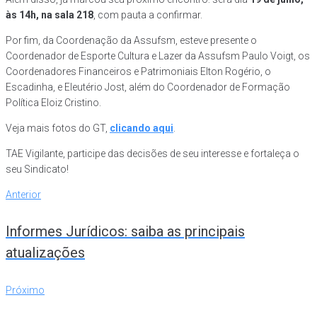
às 14h, na sala 218
, com pauta a confirmar.
Por fim, da Coordenação da Assufsm, esteve presente o
Coordenador de Esporte Cultura e Lazer da Assufsm Paulo Voigt, os
Coordenadores Financeiros e Patrimoniais Elton Rogério, o
Escadinha, e Eleutério Jost, além do Coordenador de Formação
Política Eloiz Cristino.
Veja mais fotos do GT,
clicando aqui
.
TAE Vigilante, participe das decisões de seu interesse e fortaleça o
seu Sindicato!
Navegação
Anterior
Anterior
de
Informes Jurídicos: saiba as principais
Post
atualizações
Próximo
Próximo