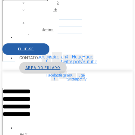
Financeiro
Estatuto e
Regimento
Cartilhas
Boletins
NOTÍCIAS
SERVIÇOS
FILIE-SE
AGENDA
Facebook-
Instagram
X-
Huge-
Huge-
CONTATO
f
twitter
spotify
youtube
ÁREA DO FILIADO
Facebook-
Instagram
X-
Huge-
f
twitter
spotify
Menu
HOME