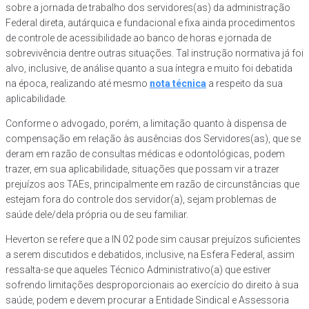
sobre a jornada de trabalho dos servidores(as) da administração
Federal direta, autárquica e fundacional e fixa ainda procedimentos
de controle de acessibilidade ao banco de horas e jornada de
sobrevivência dentre outras situações. Tal instrução normativa já foi
alvo, inclusive, de análise quanto a sua íntegra e muito foi debatida
na época, realizando até mesmo
nota técnica
a respeito da sua
aplicabilidade.
Conforme o advogado, porém, a limitação quanto à dispensa de
compensação em relação às ausências dos Servidores(as), que se
deram em razão de consultas médicas e odontológicas, podem
trazer, em sua aplicabilidade, situações que possam vir a trazer
prejuízos aos TAEs, principalmente em razão de circunstâncias que
estejam fora do controle dos servidor(a), sejam problemas de
saúde dele/dela própria ou de seu familiar.
Heverton se refere que a IN 02 pode sim causar prejuízos suficientes
a serem discutidos e debatidos, inclusive, na Esfera Federal, assim
ressalta-se que aqueles Técnico Administrativo(a) que estiver
sofrendo limitações desproporcionais ao exercício do direito à sua
saúde, podem e devem procurar a Entidade Sindical e Assessoria