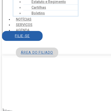
Estatuto e Regimento
Cartilhas
Boletins
NOTÍCIAS
SERVIÇOS
AGENDA
CONTATO
FILIE-SE
ÁREA DO FILIADO
Menu