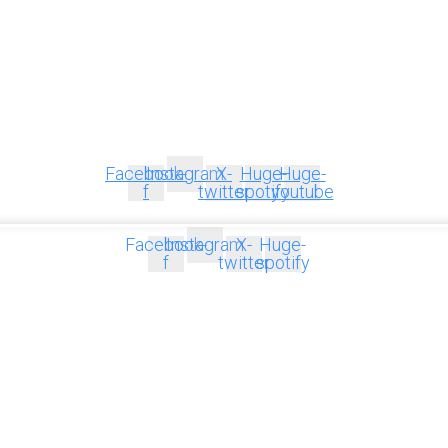
Facebook-
Instagram
X-
Huge-
Huge-
f
twitter
spotify
youtube
Facebook-
Instagram
X-
Huge-
f
twitter
spotify