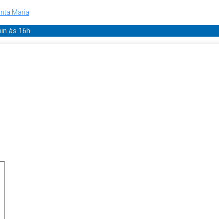
nta Maria
min
às 16h