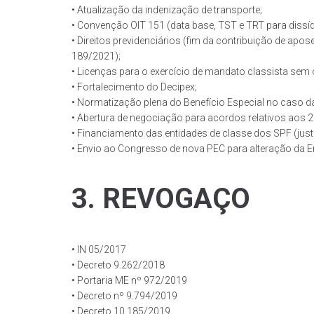
• Atualização da indenização de transporte;
• Convenção OIT 151 (data base, TST e TRT para dissíd
• Direitos previdenciários (fim da contribuição de apos
189/2021);
• Licenças para o exercício de mandato classista sem ô
• Fortalecimento do Decipex;
• Normatização plena do Benefício Especial no caso 
• Abertura de negociação para acordos relativos aos 
• Financiamento das entidades de classe dos SPF (just
• Envio ao Congresso de nova PEC para alteração da Em
3. REVOGAÇO
• IN 05/2017
• Decreto 9.262/2018
• Portaria ME nº 972/2019
• Decreto nº 9.794/2019
• Decreto 10.185/2019