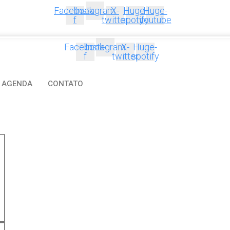
Facebook-
Instagram
X-
Huge-
Huge-
f
twitter
spotify
youtube
Facebook-
Instagram
X-
Huge-
f
twitter
spotify
AGENDA
CONTATO