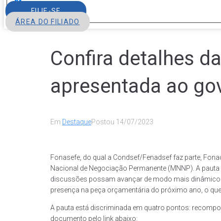
FILIE-SE
ÁREA DO FILIADO
Confira detalhes d
apresentada ao g
Em
Destaque
Postou
14/07/2023
Fonasefe, do qual a Condsef/Fenadsef faz parte, Fonac
Nacional de Negociação Permanente (MNNP). A pauta ún
discussões possam avançar de modo mais dinâmico no
presença na peça orçamentária do próximo ano, o que p
A pauta está discriminada em quatro pontos: recomposiç
documento pelo link abaixo: