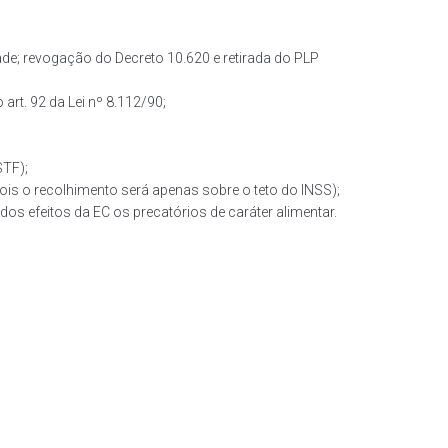
dade; revogação do Decreto 10.620 e retirada do PLP
art. 92 da Lei nº 8.112/90;
STF);
ois o recolhimento será apenas sobre o teto do INSS);
os efeitos da EC os precatórios de caráter alimentar.