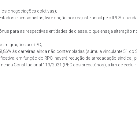
ios e negociações coletivas);
entados e pensionistas; livre opção por reajuste anual pelo IPCA x pari
nus para as respectivas entidades de classe, o que enseja alteração no 
das migrações ao RPC;
28,86% às carreiras ainda não contempladas (súmula vinculante 51 do 
ificativa: em função do RPC, haverá redução da arrecadação sindical, p
enda Constitucional 113/2021 (PEC dos precatórios), a fim de excluir d