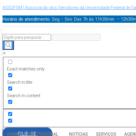
ASSUFSM | Associação dos Servidores da Universidade Federal de Sa
Horário de atendimento:
Seg – Sex: Das 7h às 11h30min – 12h30
Exact matches only
Search in title
Search in content
FILIE-SE
HOME
INSTITUCIONAL
NOTÍCIAS
SERVIÇOS
AGEN