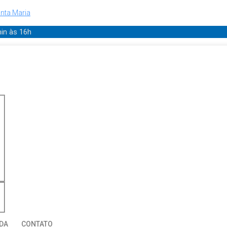
nta Maria
min
às 16h
DA
CONTATO