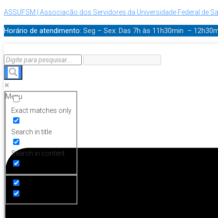
ASSUFSM | Associação dos Servidores da Universidade Federal de Sa
Horário de atendimento:
Seg – Sex: Das 7h às 11h30min – 12h30
Menu
Exact matches only
Search in title
Search in content