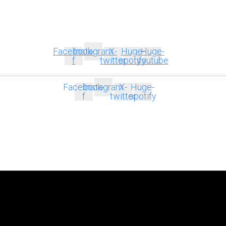
Facebook-
Instagram
X-
Huge-
Huge-
f
twitter
spotify
youtube
Facebook-
Instagram
X-
Huge-
f
twitter
spotify