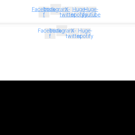
Facebook-
Instagram
X-
Huge-
Huge-
f
twitter
spotify
youtube
Facebook-
Instagram
X-
Huge-
f
twitter
spotify