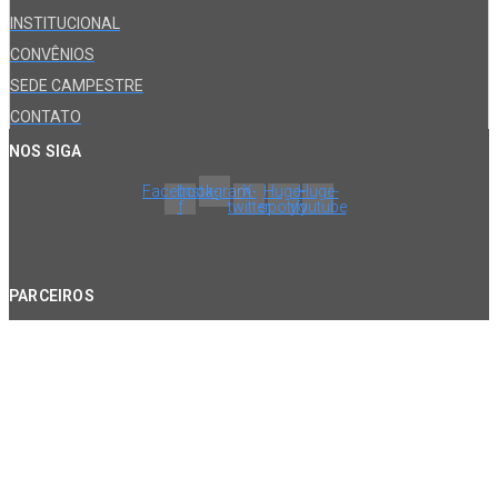
INSTITUCIONAL
CONVÊNIOS
SEDE CAMPESTRE
CONTATO
NOS SIGA
Facebook-
Instagram
X-
Huge-
Huge-
f
twitter
spotify
youtube
PARCEIROS