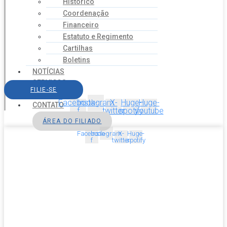
Histórico
Coordenação
Financeiro
Estatuto e Regimento
Cartilhas
Boletins
NOTÍCIAS
SERVIÇOS
FILIE-SE
AGENDA
Facebook-
Instagram
X-
Huge-
Huge-
CONTATO
f
twitter
spotify
youtube
ÁREA DO FILIADO
Facebook-
Instagram
X-
Huge-
f
twitter
spotify