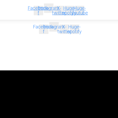
Facebook-
Instagram
X-
Huge-
Huge-
f
twitter
spotify
youtube
Facebook-
Instagram
X-
Huge-
f
twitter
spotify