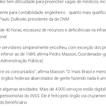
es tem dificuldade para preencher vagas de médicos, inc
ente para contabilidade, engenheiro… quanto mais qualificado
aulo Ziulkoski, presidente da da CNM.
a de 40 horas, escassez de recursos e deficiências na inf
onal.
e servidores simplesmente encolheu, com exceção dos pro
inferior ao de 1989, afirma Pedro Masson, Coordenador-ge
 Administração Pública)
e os concursados”, afirma Masson. “O ‘mais Brasil e menos
e órgãos federais abarrotados de gente fazendo nada é uma
te algumas atividades. Mais de 4.000 serviços estão digita
pensionistas do INSS. Ele é feito pelo órgão via cruzam
o beneficiário.