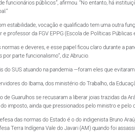
e funcionários públicos”, afirmou. “No entanto, há institu
al.”
om estabilidade, vocação e qualificado tem uma outra função
or e professor da FGV EPPG (Escola de Políticas Públicas
s normas e deveres, e esse papel ficou claro durante a pa
 por parte funcionalismo”, diz Abrucio.
ais do SUS atuando na pandemia —foram eles que evitaram 
rvidores do Ibama, dos ministério do Trabalho, da Educaçã
 de Guarulhos se recusaram a liberar joias trazidas da Ará
do imposto, ainda que pressionados pelo ministro e pelo 
fesa das normas do Estado é o do indigenista Bruno Araúj
fesa Terra Indígena Vale do Javari (AM) quando foi assass