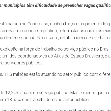
s: municípios têm dificuldade de preencher vagas qualific
está parada no Congresso, ganhou força o argumento de qu
iso revisar o concurso público, reformular as carreiras ex
ão de desempenho. No entanto, refuta a ideia de que haja 
xplosão na força de trabalho do serviço público no Brasi
z, um dos coordenadores do Atlas do Estado Brasileiro, pla
e servidores públicos.
os, 11,3 milhões estão atuando no setor público com difer
e 12,24% atuam no serviço público. Mas é menor que o do
 tem 13,55% dos trabalhadores no setor público.
esse país, muito citado pelas reformas liberais, que reduz