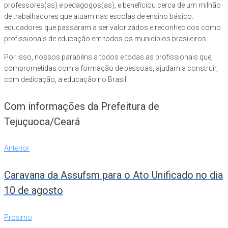
professores(as) e pedagogos(as), e beneficiou cerca de um milhão
de trabalhadores que atuam nas escolas de ensino básico:
educadores que passaram a ser valorizados e reconhecidos como
profissionais de educação em todos os municípios brasileiros.
Por isso, nossos parabéns a todos e todas as profissionais que,
comprometidas com a formação de pessoas, ajudam a construir,
com dedicação, a educação no Brasil!
Com informações da Prefeitura de
Tejuçuoca/Ceará
Navegação
Anterior
Anterior
de
Caravana da Assufsm para o Ato Unificado no dia
Post
10 de agosto
Próximo
Próximo